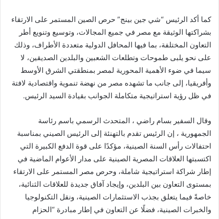
كما أكد الرئيس “شي جين بينج” حرص الصين المستمر على الارتقاء
بشراكتها الوثيقة مع مصر في جميع المجالات، وتوسيع وتنويع أطر
التعاون المختلفة، بما فيها المحافل الدولية متعددة الأطراف، وذلك
على نحو يلبى طموحات وتطلعات الشعبين والبلدين الصديقين، لا
سيما في ضوء الأهمية المحورية لمصر بمنطقتي الشرق الأوسط
وأفريقيا، إلى جانب ما تشهده مصر من نهضة تنموية واقتصادية لافتة
في ظل رؤية استراتيجية متكاملة الجوانب بقيادة السيد الرئيس.
وقال السفير بسام راضي ، المتحدث الرسمي باسم رئاسة
الجمهورية ، إن الرئيس تقدم بالتهنئة إلى الرئيس الصيني بمناسبة
احتفالات رأس السنة الصينية، مؤكدًا على قوة الدفع الكبيرة التي
اكتسبتها العلاقات المصرية الصينية على مدار الأعوام الماضية في
إطار شراكة استراتيجية شاملة، وحرص مصر المستمر على الارتقاء
بمستوى التعاون بين البلدين، وإيجاد آفاق جديدة للعلاقات الثنائية،
خاصةً فيما يتعلق بجذب الاستثمارات الصينية، ونقل التكنولوجيا
والخبرات الصينية، فضلًا عن التعاون في إطار مبادرة “الحزام