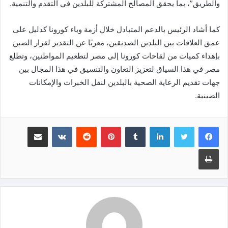
والطريق”، بما يحقق المصالح المشتركة للبلدين في التقدم والتنمية.
كما أشاد الرئيس بالدعم المتبادل خلال أزمة وباء كورونا كدليل على
عمق العلاقات بين البلدين الصديقين، معربًا عن التقدير لقرار الصين
بإهداء كميات من لقاحات كورونا إلى مصر لتطعيم المواطنين، وتطلع
مصر في هذا السياق لتعزيز التعاون والتنسيق في هذا المجال بين
جهات تقديم الرعاية الصحية بالبلدين لنقل الخبرات والإمكانات
الصينية.
لينكدإن
‏Tumblr
بينتيريست
‏Reddit
‏VKontakte
مشاركة عبر البريد
طباعة