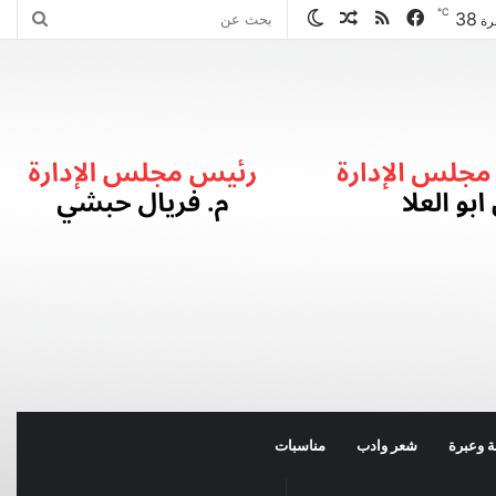
℃
38
فيسبوك
ملخص
مقال
الوضع
بحث
رة
الموقع
عشوائي
المظلم
عن
RSS
 وعبرة
شعر وادب
مناسبات