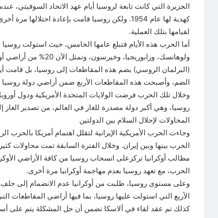
الجزيرة التي كانت تابعة لروسيا أيام عهد الاتحاد السوفيتي، عن
لقيامها بتلك العملية.
أما الحرب هذه الأيام فتبلغ عامها الخامس، حيث استولت روسيا 
ولوهانسك، وزابوريجيا، وخ
(البرلمان الروسي) بضم هذه المقاطعات إلى روسيا، بل قامت أي
الضم، وأصبحت هذه المقاطعات الأربع ضمن أراضي دولة روسيا الا
وخلال تلك الحرب فرضت الولايات المتحدة الأمريكية ودول أوروبا
روسيا، وهي أكبر دولة مصدرة للغاز في العالم، من تصدير الغاز إلى
المحاولات لإحلال السلام بين الدولتين
وجاءت الحرب الأمريكية الإيرانية لتقلل اهتمام أمريكا بالحرب ال
الحرب بينها وبين إيران. وخلال الفترة السابقة تمت محاولات كثي
مطالب أوكرانيا تركزعلى انسحاب روسيا من كافة الأراضي الأوكرا
الحرب، مع تعهد روسيا بعدم مهاجمة أوكرانيا مرة أخرى.
وعلى مستوى روسيا، طلبت من أوكرانيا عدم الانضمام إلى حلف 
الأربع التي استولت عليها روسيا، بما فيها أراضي المقاطعات التي
كذلك تم عقد لقاء في ألاسكا تضمن أن حل المشكلة يتم على أسا