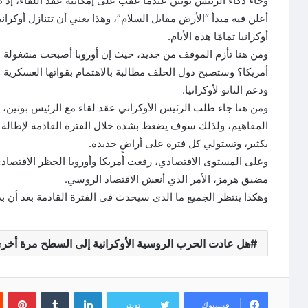
وجاء ذكاء الرئيس بوتين عندما عقب على إمكانية عقد اللقاء، إذ
أعلن فيه مبدأ “الأرض مقابل السلام”، وهذا يعني أن تتنازل أوكرا
أوكرانيا تمامًا هذه الأيام.
ومن هنا تأزم الموقف من جديد، حيث إن أوروبا أصبحت مشغولة با
أمريكا؟ وستصبح دول الحلف مطالبة بالاهتمام بقواتها العسكرية 
ودعم الناتو لأوكرانيا.
ومن هنا جاء طلب الرئيس الأوكراني عقد لقاء مع الرئيس بوتين، 
المفاهيم، ولذلك سوف يضغط بشدة خلال الفترة القادمة لإطالة
بكثير، وتستولي كل فترة على أراضٍ جديدة.
وعلى المستوى الاقتصادي، رفعت أمريكا وأوروبا الحظر الاقتصادي 
مضيق هرمز، الأمر الذي أنعش الاقتصاد الروسي.
وهكذا ينتظر الجميع ما الذي سيحدث في الفترة القادمة بعد أن بدأ ح
هل عادت الحرب الروسية الأوكرانية إلى السطح مرة أخر
لينكدإن
‏Tumblr
بينتيريست
فيسبوك
تويتر