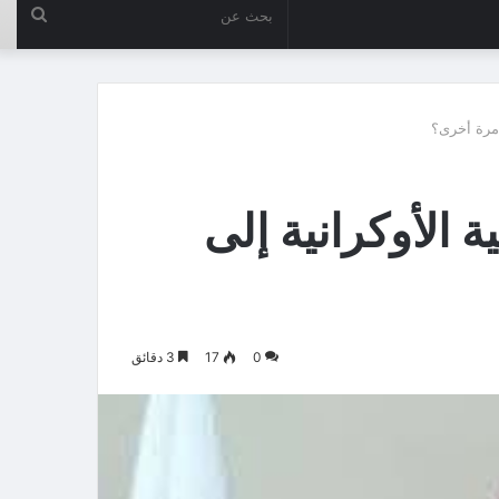
بحث
عن
مرة أخرى؟
الأوكرانية إلى
0
17
3 دقائق