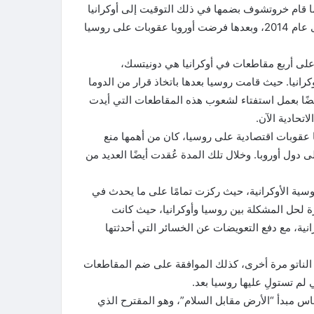
دما قام خروتشوف بضمها في ذلك التوقيت إلى أوكرانيا
كهدية لها عام 1954. ولكن روسيا قامت بإعادة احتلالها مرة أخرى عام 2014، وبعدها فرضت أوروبا عقوبات على روسيا
على أربع مقاطعات في أوكرانيا هي دونيتسك،
يرسون، وتمثل الآن 20% من أراضي أوكرانيا. حيث قامت روسيا بعدها باتخاذ قرار من الدوما
ضًا بعمل استفتاء لشعوب هذه المقاطعات التي أيدت
تحادية الآن.
 عقوبات اقتصادية على روسيا، كان من أهمها منع
 دول أوروبا. وخلال تلك المدة عُقدت أيضًا العديد من
روسية الأوكرانية، حيث ركزت تمامًا على ما يحدث في
رة لحل المشكلة بين روسيا وأوكرانيا، حيث كانت
نية، مع دفع التعويضات عن الخسائر التي أحدثتها
الناتو مرة أخرى، كذلك الموافقة على ضم المقاطعات
 لم تستولِ عليها روسيا بعد.
س مبدأ “الأرض مقابل السلام”، وهو المقترح الذي