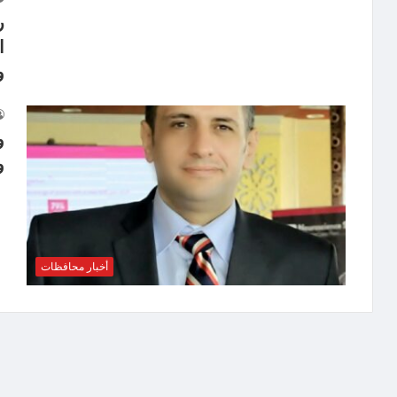
ر
ا
و
و
و
أخبار محافظات