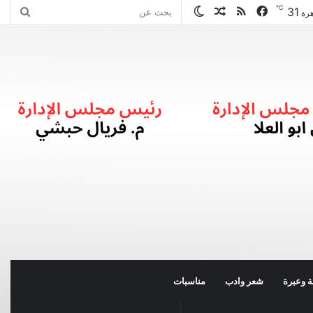
℃
31
فيسبوك
ملخص
مقال
الوضع
بحث
هرة
الموقع
عشوائي
المظلم
عن
RSS
 وعبرة
شعر وادب
مناسبات