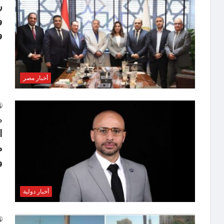
ر
و
و
أخبار مصر
«
ا
م
و
أخبار دولية