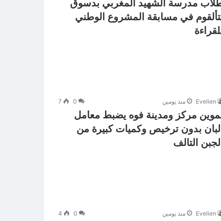
لاب مدرسة الشهيد المغربي بدسوق
تألقوم في مسابقة المشروع الوطني
لقراءة
Evelien
منذ يومين
0
7
موين مركز ومدينة فوه يضبط معامل
لبان بدون ترخيص وكميات كبيرة من
لجبن التالف
Evelien
منذ يومين
0
4