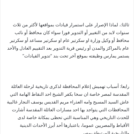
ثالثا:، لماذا الإصرار على استمرار قيادات بمواقعها لأكثر من ثلاث
سنوات لابد من التغيير أو التدوير فورا سواء كان محافظ أو نائب
محافظ أو وكيل وزارة او سكرتير عام او سكرتير مساعد أو سكرتير
عام بالمراكز والمدن أو رئيس قرية التدوير بعد التقييم العادل والأحد
يستمر يمارس وظيفته بموقع آخر تحت بند “تدوير القيادات”
رابعا: أسباب تهميش إعلام المحافظة لذكرى تاريخية لرحلة العائلة
المقدسة لمصر خاصة ان سخا بكفر الشيخ احد النقاط الهامة التي
عاش السيد المسيح وامه العذراء مريم القديس يوسف النجار غالبية
المحافظات التي يتواجد بها احد مسارات العائلة المقدسة أشارت
للحدث التاريخي وهي المناسبة التي تحظى بمكانة خاصة لدى
الأقباط والمصريين عموما، باعتبارها أحد أبرز الأحداث الدينية
والتاريخية المرتبطة بمصر.