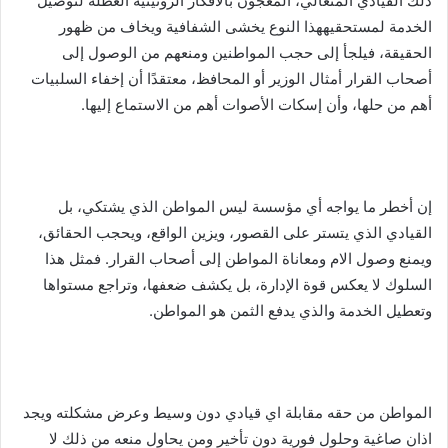
ذلك القيادي المتعالي، المعجون بالأفكار الروتينية العطلة لتوصيل
الخدمة لمستحقيههذا النوع يخشى الشفافية ويخاف من ظهور
الحقيقة، فيلجأ إلى حجب المواطنين ومنعهم من الوصول إلى
أصحاب القرار أمثال الوزير أو المحافظ، معتقدًا أن إخفاء السلبيات
أهم من حلها، وأن إسكات الأصوات أهم من الاستماع إليها.
إن أخطر ما يواجه أي مؤسسة ليس المواطن الذي يشتكي، بل
القيادي الذي يتستر على القصور، ويزين الواقع، ويحجب الحقائق،
ويمنع وصول الام ومعاناة المواطن إلى أصحاب القرار. فمثل هذا
السلوك لا يعكس قوة الإدارة، بل يكشف ضعفها، وتراجع مستواها
وتعطيل الخدمة والذي يدفع الثمن هو المواطن.
المواطن من حقه مقابلة اي قيادي دون وسيط وعرض مشكلته ويجد
اذان صاغية وحلول فورية دون تأخير ومن يحاول منعه من ذلك لا