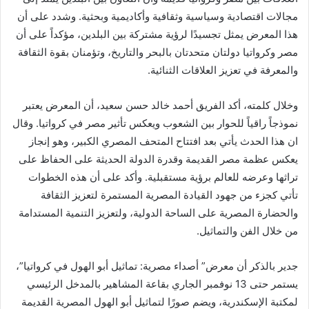
مجالات اقتصادية وسياسية وثقافية وأكاديمية وبحثية. وشدد على أن
هذا المعرض يمثل تجسيدًا لرؤية مشتركة بين البلدين، مؤكداً على أن
مصر وكرواتيا دولتان متحدتان بالبحر والتاريخ، وتؤمنان بقوة الثقافة
والمعرفة في تعزيز العلاقات الثنائية.
وخلال كلمته، أكد الفريق أحمد خالد حسن سعيد، أن المعرض يعتبر
نموذجاً راقياً للحوار بين الشعوب ويعكس تأثير مصر في كرواتيا. وقال
ان هذا الحدث يأتي بعد افتتاح المتحف المصري الكبير، وهو إنجاز
يعكس عظمة مصر القديمة وقدرة الدولة الحديثة على الحفاظ على
تراثها وعرضه للعالم برؤية مستقبلية. وأكد على أن هذه الخطوات
تأتي كجزء من جهود القيادة المصرية المستمرة لتعزيز الثقافة
والحضارة المصرية على الساحة الدولية، ولتعزيز التنمية المستدامة
من خلال الفن والتماثيل.
جدير بالذكر أن معرض” أصداء مصرية: تماثيل أبو الهول في كرواتيا”،
يستمر حتى 13 نوفمبر الجاري بقاعة المشاهير بالمدخل الرئيسي
لمكتبة الإسكندرية، ويضم صورًا لتماثيل أبو الهول المصرية القديمة