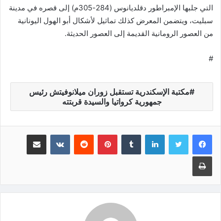
التي جلبها الإمبراطور دقلديانوس (284-305م) إلى قصره في مدينة
سبليت، ويتضمن المعرض كذلك تماثيل لأشكال أبو الهول اليونانية
من العصور الرومانية القديمة إلى العصور الحديثة.
#
مكتبة الإسكندرية تستقبل زوران ميلانوفيتش رئيس
جمهورية كرواتيا والسيدة قربتته
لينكدإن
‏Tumblr
بينتيريست
‏Reddit
‏VKontakte
مشاركة عبر البريد
طباعة