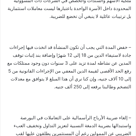
ملكية الأسهم والسندات والحصص في الشركات ذات المسؤولية
المحدودة داخل الأسرة الواحدة باعتبارها ليست معاملات استثمارية
بل ترتيبات عائلية لا ينبغي أن تخضع للضريبة.
– خفض المدة التي يجب أن تكون المنشأة قد اتخذت فيها إجراءات
جادة لاستيفاء الدين من 18 إلى 12 شهرًا وإضافة بند إثبات توقف
المدين عن نشاطه لمدة تزيد على 3 سنوات دون وجود ممتلكات مع
رفع الحد الأقصى لقيمة الدين المعفي من الإجراءات القانونية من 5
إلى 10 آلاف جنيه، وإن كنا نري أن هذا المبلغ لا يتوافق مع معدلات
التضخم وطالبنا برفعه إلى 250 ألف جنيه.
– إلغاء ضريبة الأرباح الرأسمالية على التعاملات في البورصة
واستبدالها بضريبة الدمغة النسبية لتعزيز التداول وتخفيف العبء
الضريبي عن الممولين رغم أن المستثمرين يطلقون عليها لقب