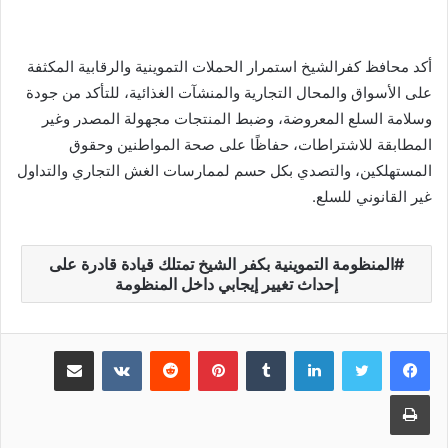
أكد محافظ كفرالشيخ استمرار الحملات التموينية والرقابية المكثفة
على الأسواق والمحال التجارية والمنشآت الغذائية، للتأكد من جودة
وسلامة السلع المعروضة، وضبط المنتجات مجهولة المصدر وغير
المطابقة للاشتراطات، حفاظًا على صحة المواطنين وحقوق
المستهلكين، والتصدي بكل حسم لممارسات الغش التجاري والتداول
غير القانوني للسلع.
المنظومة التموينية بكفر الشيخ تمتلك قيادة قادرة على
إحداث تغيير إيجابي داخل المنظومة
لينكدإن
‏Tumblr
بينتيريست
‏Reddit
‏VKontakte
مشاركة عبر البريد
طباعة