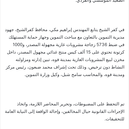
الصعيد المؤسسي والفردي.
في كفر الشيخ يتابع المهندس إبراهيم مكي، محافظ كفرالشيخ، جهود
مديرية التموين بالتعاون مع مباحث التموين وجهاز حماية المستهلك
في ضبط 5736 زجاجة مشروبات غازية مجهولة المصدر، و1000
كرتونة تحتوي على 15 ألف كيس منتج غذائي مجهول المصدر، داخل
مخزن لبيع المشروبات الغازية بمدينة فوه، تبين إدارته ومزاولته
النشاط دون ترخيص، وذلك تحت إشراف محمد ضبعون، رئيس مركز
ومدينة فوه، والمحاسب سامح شبل، وكيل وزارة التموين.
تم التحفظ على المضبوطات، وتحرير المحاضر اللازمة، واتخاذ
الإجراءات القانونية حيال المخالفين، وإحالة الواقعة إلى النيابة العامة
للتحقيقات.