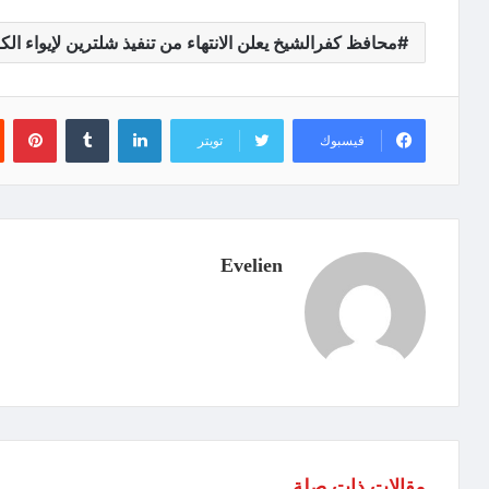
محافظ كفرالشيخ يعلن الانتهاء من تنفيذ شلترين لإيواء ال
لينكدإن
‏Tumblr
بينتيريست
فيسبوك
تويتر
Evelien
مقالات ذات صلة