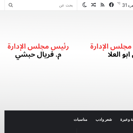
℃
31
فيسبوك
ملخص
مقال
الوضع
بحث
هرة
الموقع
عشوائي
المظلم
عن
RSS
 وعبرة
شعر وادب
مناسبات