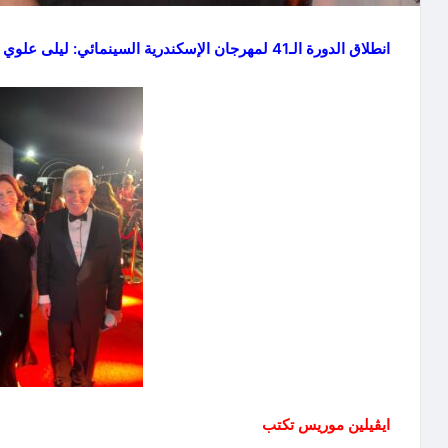
انطلاق الدورة الـ41 لمهرجان الإسكندرية السينمائي: ليلى علوي أيقونة الدورة ومغرب الثقافة ضيف الشرف
ايڨيلين موريس تكتب