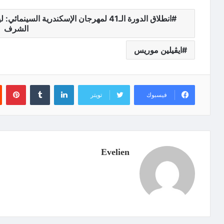
انطلاق الدورة الـ41 لمهرجان الإسكندرية ا
الشرف
ايڨيلين موريس
لينكدإن
‏Tumblr
بينتيريست
فيسبوك
تويتر
Evelien