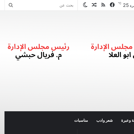
℃
25
فيسبوك
ملخص
مقال
الوضع
بحث
رة
الموقع
عشوائي
المظلم
عن
RSS
 وعبرة
شعر وادب
مناسبات