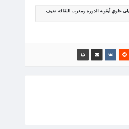
لسينمائي: ليلى علوي أيقونة الدورة ومغرب الثقافة ضيف
‏Reddit
‏VKontakte
مشاركة عبر البريد
طباعة