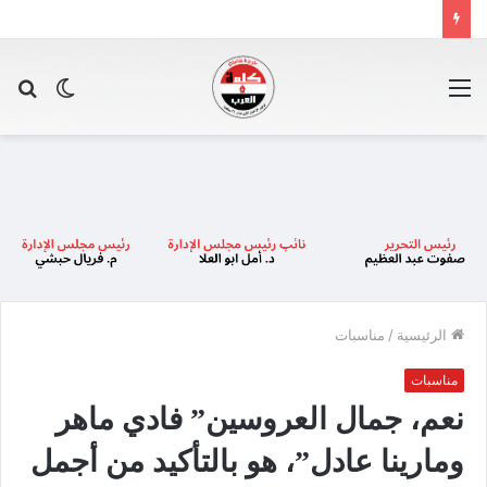
القائمة
الوضع
بح
المظلم
عن
الرئيسية
/
مناسبات
مناسبات
نعم، جمال العروسين” فادي ماهر
ومارينا عادل”، هو بالتأكيد من أجمل