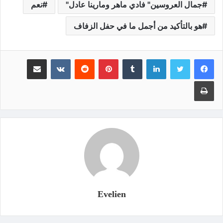
جمال العروسين" فادي ماهر ومارينا عادل"
نعم
هو بالتأكيد من أجمل ما في حفل الزفاف
لينكدإن
‏Tumblr
بينتيريست
‏Reddit
‏VKontakte
مشاركة عبر البريد
طباعة
Evelien