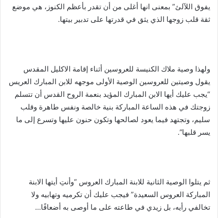
يفوق اللآلئ” بمعنى انها أغلى من أن تقدر بأعظم الكنوز، هي موضع
ثقة قلب زوجها الذي يثق في قدرتها على تدبير بيتها.
ولهذا وصية ملاك الكنيسة للعروسين أثناء إقامة الاكليل المقدس
يقول وصيتين للعروسين الوصية الأولى موجهه للابن المبارك العريس
“يجب عليك أيها الابن المبارك المؤيد بنعمة الروح القدس أن تتسلم
زوجتك في هذه الساعة المباركة بنية خالصة ونفس طاهرة وقلب
سليم، وتجتهد فيما يعود لصالحها وتكون حنون عليها وتسرع إلى ما
يسر قلبها”.
ثم يتلوا الوصية الثانية للابنة المبارك العروس “وأنتِ أيتها الابنة
المباركة العروس السعيدة” فيجب عليك أن تكرميه وتهابيه ولا
تخالفي رأيه، بل زيدي في طاعته على ما أوصى به أضعافًا…