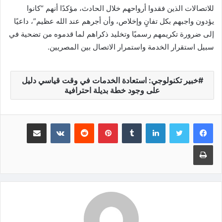
للاتصالات الذين فقدوا أرواحهم خلال الحادث، مؤكدًا أنهم “كانوا
يؤدون واجبهم بكل تفانٍ وإخلاص، وأن أجرهم عند الله عظيم”، داعيًا
إلى ضرورة تكريمهم رسميًا وتخليد ذكراهم لما قدموه من تضحية في
سبيل استقرار الخدمة واستمرار الاتصال بين المصريين.
خبير تكنولوجي: استعادة الخدمات في وقت قياسي دليل
على وجود خطة بديلة احترافية
لينكدإن
‏Tumblr
بينتيريست
‏Reddit
‏VKontakte
مشاركة عبر البريد
طباعة