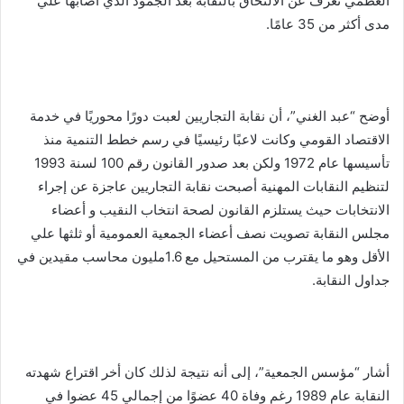
العظمي تعزف عن الالتحاق بالنقابة بعد الجمود الذي أصابها علي
مدى أكثر من 35 عامًا.
أوضح “عبد الغني”، أن نقابة التجاريين لعبت دورًا محوريًا في خدمة
الاقتصاد القومي وكانت لاعبًا رئيسيًا في رسم خطط التنمية منذ
تأسيسها عام 1972 ولكن بعد صدور القانون رقم 100 لسنة 1993
لتنظيم النقابات المهنية أصبحت نقابة التجاريين عاجزة عن إجراء
الانتخابات حيث يستلزم القانون لصحة انتخاب النقيب و أعضاء
مجلس النقابة تصويت نصف أعضاء الجمعية العمومية أو ثلثها علي
الأقل وهو ما يقترب من المستحيل مع 1.6مليون محاسب مقيدين في
جداول النقابة.
أشار “مؤسس الجمعية”، إلى أنه نتيجة لذلك كان أخر اقتراع شهدته
النقابة عام 1989 رغم وفاة 40 عضوًا من إجمالي 45 عضوا في