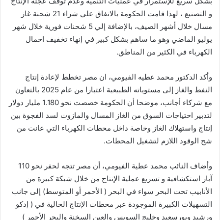
بشكل سريع للإستمرار في عمليات التنمية وعدم توقف عجلة الإنتاج
و التصنيع ، لهذا قامت الحكومة بالاتفاق علي شراء 21 شحنة غاز
مسال خلال أشهر الصيف، بالإضافة إلي 5 شحنات فورية خلال شهر
يوليو الماضي وهو ما ساهم بشكل كبير في إنهاء تخفيف احمال
الكهرباء في الكثير من المناطق.
وأكد الدكتور محمد عطيه الفيومي، ان مصر تخطط لإعادة إنتاج
النفط والغاز إلى مستوياته الطبيعية اعتبارا من عام 2025 بالتعاون
مع شركاء أجانب، موضحا أن الحكومة خصصت نحو 1.180 مليار دولار
لتدبير احتياجات السوق من الغاز المسال والمازوت لسد الفجوة بين
إنتاج واستهلاك الغاز وخاصة داخل محطات الكهرباء التي عانت من
شح الوقود اللازم لتشغيل المحطات.
وأضاف النائب محمد عطية الفيومي، أن مصر تتجه لحفر نحو 110
آبار استكشافية و تسريع عملية الإنتاج من خلال شبكة كبيرة من
الأنابيب تحت البحر سواء في البحر ( الأحمر أو المتوسط) إلى جانب
التسهيلات الكبيرة الموجودة عبر محطات الإنتاج الحالية في ( إدكو
ورشيد وبورسعيد وخليج السويس والعين السخنة والبحر الأحمر )