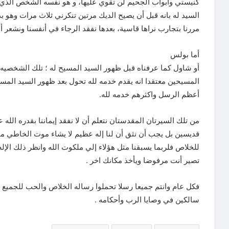
كنيستي وابواب الجحيم لن تقوي عليها، و هو نفسه الشخص الذي أ
السيد له بانه قبل أن يصيح الديك مرتين تنكرني ثلاث مرات وهو بذل
مررنا بتجارب نراها قاسية، بعدها نفقد الرجاء في أنفسنا ونشعر أ
أما بولس
أو شاول كما عرفناه قبل ظهور السيد المسيح له ؛ تلك الشخصيه ا
المسيحين معتقدا انه يقدم خدمه لله تحول بعد ظهور السيد المسي
أعظم الرسل واكثرهم خدمه لله.
من تلك السيرتان المقدستان نتعلم أن لا نفقد إيماننا بقدره الله
قديسين بل يجب أن نثق أن لنا إله عظيم لا يشاء موت الخاطي مثلم
للخلاص فلربما يسبقنا مثل هؤلاء إلي ملكوت الله وانظر ذلك الإله
تصير أنت مرفوضا ويأخذ مكانك اخر .
فكل عام وانتم جميعا رسلا تحملوا رساله الخلاص والحب للجميع و
سالكين في وصايا الرب وأحكامه .