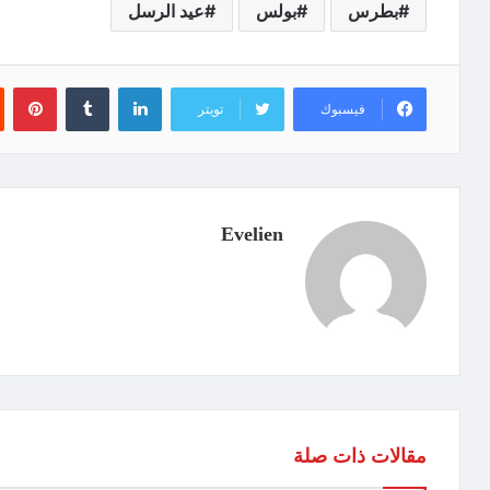
بطرس
بولس
عيد الرسل
لينكدإن
‏Tumblr
بينتيريست
فيسبوك
تويتر
Evelien
مقالات ذات صلة