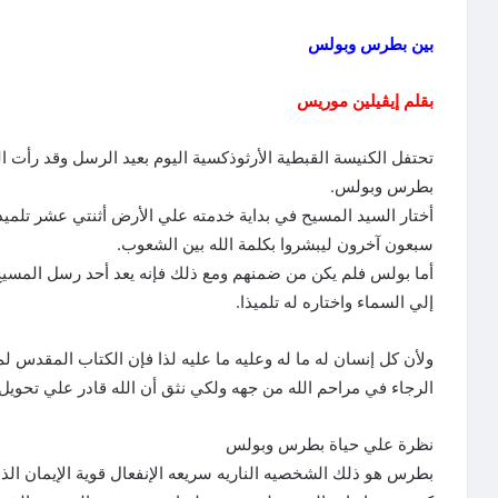
بين بطرس وبولس
بقلم إيڨيلين موريس
تحتفل الكنيسة القبطية الأرثوذكسية اليوم بعيد الرسل وقد رأت ا
بطرس وبولس.
أختار السيد المسيح في بداية خدمته علي الأرض أثنتي عشر تلمي
سبعون آخرون ليبشروا بكلمة الله بين الشعوب.
أما بولس فلم يكن من ضمنهم ومع ذلك فإنه يعد أحد رسل المسيح
إلي السماء واختاره له تلميذا.
ولأن كل إنسان له ما له وعليه ما عليه لذا فإن الكتاب المقدس ل
الرجاء في مراحم الله من جهه ولكي نثق أن الله قادر علي تحويل
نظرة علي حياة بطرس وبولس
بطرس هو ذلك الشخصيه الناريه سريعه الإنفعال قوية الإيمان ال