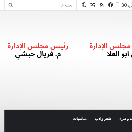
℃
30
فيسبوك
ملخص
مقال
الوضع
بحث
رة
الموقع
عشوائي
المظلم
عن
RSS
 وعبرة
شعر وادب
مناسبات