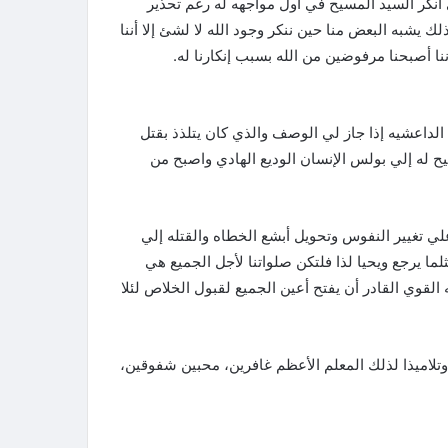
نكر السيد المسيح في أول مواجهه له رغم تحذير
ك يشبه البعض منا حين ننكر وجود الله لا لشئ إلا أننا
ننا أصبحنا مرفوضين من الله بسبب إنكارنا له.
لداعشيه إذا جاز لي الوصف والذي كان يتلذذ بقتل
ح له إلي بولس الإنسان الوديع الهادي واصبح من
 علي تغيير النفوس وتحويل أبشع الخطاه والقتله إلي
ا يرجع ويحيا لذا فلتكن صلواتنا لأجل الجميع هي
 القوي القادر أن يفتح أعين الجميع لقبول الخلاص لئلا
تلاميذا لذلك المعلم الأعظم غافرين، محبين شفوقين،