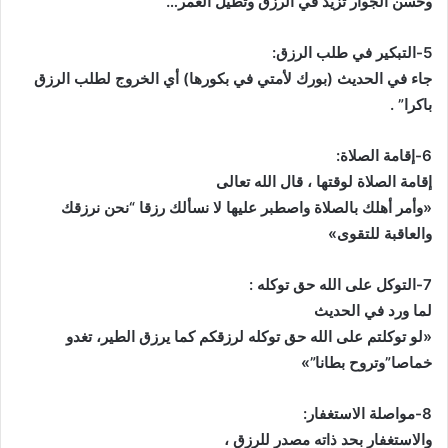
وحسن الجوار تزيد في الرزق وتطيل العمر…
5-التبكير في طلب الرزق:
جاء في الحديث (بورك لأمتي في بكورها) أي الخروج لطلب الرزق
باكرا” .
6-إقامة الصلاة:
إقامة الصلاة لوقتها ، قال الله تعالى
«وأمر أهلك بالصلاة واصطبر عليها لا نسألك رزقا “نحن نرزقك
والعاقبة للتقوى»
7-التوكل على الله حق توكله :
لما ورد في الحديث
«لو توكلتم على الله حق توكله لرزقكم كما يرزق الطير، تغدو
خماصا”وتروح بطانا”»
8-مواصلة الاستغفار:
والاستغفار بحد ذاته مصدر للرزق ،