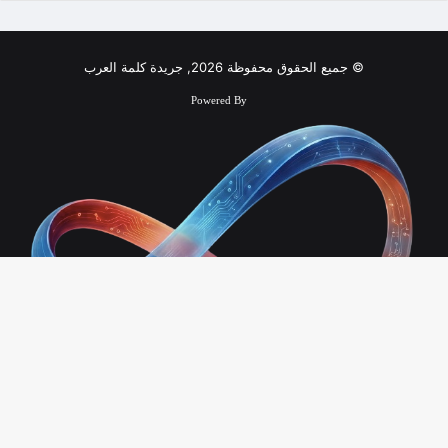
© جميع الحقوق محفوظة 2026, جريدة كلمة العرب
Powered By
زر
الذ
Infinity Technology
إلى
فيسبوك
ملخص
الأع