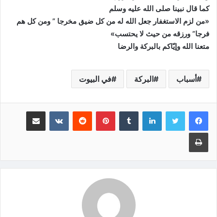
كما قال نبينا صلى الله عليه وسلم
«من لزم الاستغفار جعل الله له من كل ضيق مخرجا ” ومن كل هم
فرجا” ورزقه من حيث لا يحتسب»
متعنا الله وإيّاكم بالبركة والرضا
أسباب
البركة
في البيوت
لينكدإن
‏Tumblr
بينتيريست
‏Reddit
‏VKontakte
مشاركة عبر البريد
طباعة