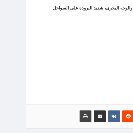
 والوجه البحرى، شديد البرودة على السواحل
‏Reddit
‏VKontakte
مشاركة عبر البريد
طباعة