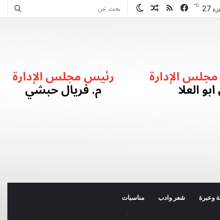
℃
27
فيسبوك
ملخص
مقال
الوضع
بحث
رة
الموقع
عشوائي
المظلم
عن
RSS
 وعبرة
شعر وادب
مناسبات