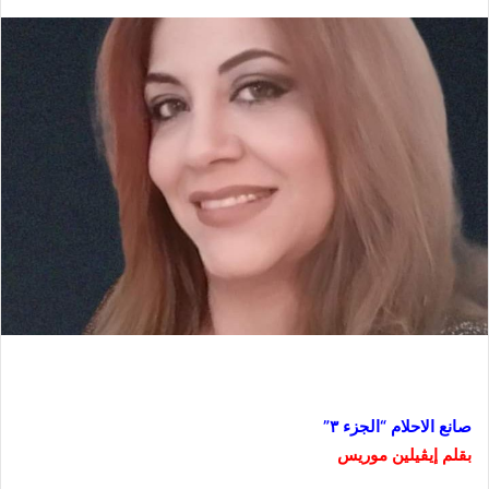
صانع الاحلام “الجزء ٣”
بقلم إيڤيلين موريس