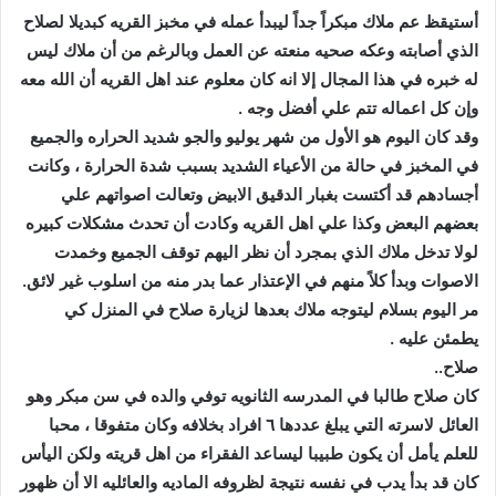
أستيقظ عم ملاك مبكراً جداً ليبدأ عمله في مخبز القريه كبديلا لصلاح
الذي أصابته وعكه صحيه منعته عن العمل وبالرغم من أن ملاك ليس
له خبره في هذا المجال إلا انه كان معلوم عند اهل القريه أن الله معه
وإن كل اعماله تتم علي أفضل وجه .
وقد كان اليوم هو الأول من شهر يوليو والجو شديد الحراره والجميع
في المخبز في حالة من الأعياء الشديد بسبب شدة الحرارة ، وكانت
أجسادهم قد أكتست بغبار الدقيق الابيض وتعالت اصواتهم علي
بعضهم البعض وكذا علي اهل القريه وكادت أن تحدث مشكلات كبيره
لولا تدخل ملاك الذي بمجرد أن نظر اليهم توقف الجميع وخمدت
الاصوات وبدأ كلاً منهم في الإعتذار عما بدر منه من اسلوب غير لائق.
مر اليوم بسلام ليتوجه ملاك بعدها لزيارة صلاح في المنزل كي
يطمئن عليه .
صلاح..
كان صلاح طالبا في المدرسه الثانويه توفي والده في سن مبكر وهو
العائل لاسرته التي يبلغ عددها ٦ افراد بخلافه وكان متفوقا ، محبا
للعلم يأمل أن يكون طبيبا ليساعد الفقراء من اهل قريته ولكن اليأس
كان قد بدأ يدب في نفسه نتيجة لظروفه الماديه والعائليه الا أن ظهور