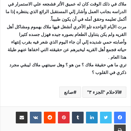
ملاك في ذلك الوقت كان له عميق الأثر فشجعه علي الاستمرار في
الدراسه بجانب العمل وأشار إلي المستقبل الرائع الذي ينتظره إذا ما
أكمل تعليمه وحقق أمله في أن يكون طبيباً.
مرت الأيام الواحده تلو الأخري أنشغل فيها ملاك بهموم ومشاكل أهل
القريه ولم يكن يتناول الطعام بصوره جيده فهزل جسده كثيرا
وأصابته حمي شديده إلي أن جاء اليوم الذي شعر فيه بقرب إنتهاء
حياته فجمع أهل القريه ليخبرهم عن حقيقته التي اخفاها عنهم طيلة
هذا العام .
تري ما هي حقيقة ملاك ؟ من هو ؟ وهل سينتهي ملاك ليبقي مجرد
ذكري في القلوب ؟
الاحلام "الجزء ٣"
صانع
لينكدإن
‏Tumblr
بينتيريست
‏Reddit
‏VKontakte
مشاركة عبر البريد
طباعة