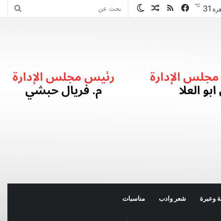
℃
31
فيسبوك
ملخص
مقال
الوضع
بحث
هرة
الموقع
عشوائي
المظلم
عن
RSS
 وعبرة
شعر وادب
مناسبات