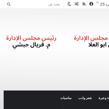
℃
25
فيسبوك
ملخص
مقال
الوضع
بحث
رة
الموقع
عشوائي
المظلم
عن
RSS
 وعبرة
شعر وادب
مناسبات