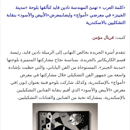
«
كلمة العرب » تهنئ المهندسة نادين فايد لتألقها بلوحة «مدينة
الجينز» في معرضي «أمواج» وايضابمعرض«الأبيض والأسود» بنقابة
التشكليين بالاسكندرية
كتبت:
فريال مؤمن
تتقدم أسرة الجريدة بخالص التهانى إلى الزميلة نادين فايد، رئيسة
قسم الكاريكاتير بالجريدة، بمناسبة نجاح مشاركتها المتميزة بلوحتها
«مدينة الجينز»، المستوحاة من الفن الياباني، والتي حظيت بإشادة
واسعة من جمهور الفن التشكيلي خلال مشاركتها في معرض
«أمواج» بالإسكندرية، وكذلك شاركت بلوحو فنية بعنوان (نون )في
معرض «الأبيض والأسود» الذي أقيم بنقابة الفنانين التشكيليين
بالإسكندرية، بمشاركة نخبة من الفنانين والفنانات التشكيليين.