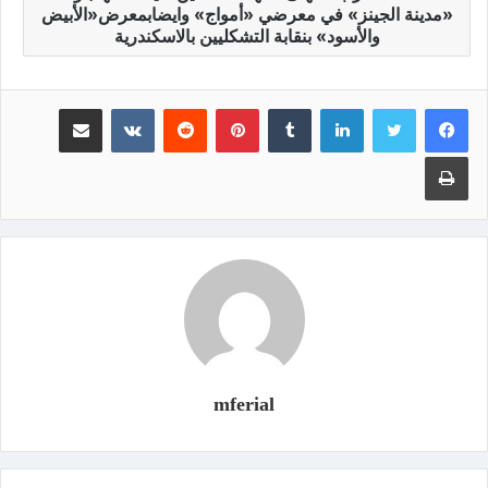
«مدينة الجينز» في معرضي «أمواج» وايضابمعرض«الأبيض
والأسود» بنقابة التشكليين بالاسكندرية
لينكدإن
‏Tumblr
بينتيريست
‏Reddit
‏VKontakte
مشاركة عبر البريد
طباعة
mferial