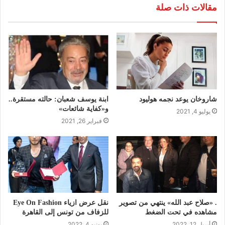
مقالات ذات صلة
شاروخان يوعد نجمه هوليود
ابنة يوسف شعبان: حالته مستقرة..
و«كفاية شائعات»
يوليو 4, 2021
فبراير 26, 2021
. «صلاح عبد الله» ينتهي من تصوير
نقل عرض ازياء Eye On Fashion
مشاهده في تحت الضغط
للزفاف من تونس إلى القاهرة
أبريل 12, 2022
يونيو 4, 2022