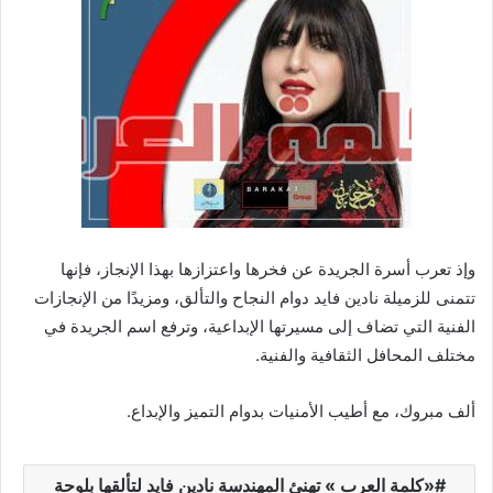
وإذ تعرب أسرة الجريدة عن فخرها واعتزازها بهذا الإنجاز، فإنها
تتمنى للزميلة نادين فايد دوام النجاح والتألق، ومزيدًا من الإنجازات
الفنية التي تضاف إلى مسيرتها الإبداعية، وترفع اسم الجريدة في
مختلف المحافل الثقافية والفنية.
ألف مبروك، مع أطيب الأمنيات بدوام التميز والإبداع.
«كلمة العرب » تهنئ المهندسة نادين فايد لتألقها بلوحة