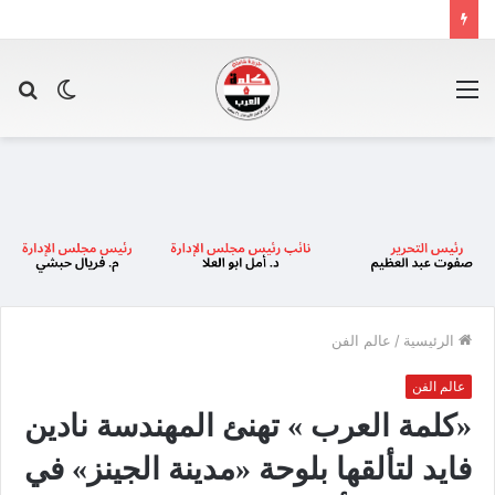
القائمة
الوضع
بح
المظلم
عن
الرئيسية
/
عالم الفن
عالم الفن
«كلمة العرب » تهنئ المهندسة نادين
فايد لتألقها بلوحة «مدينة الجينز» في