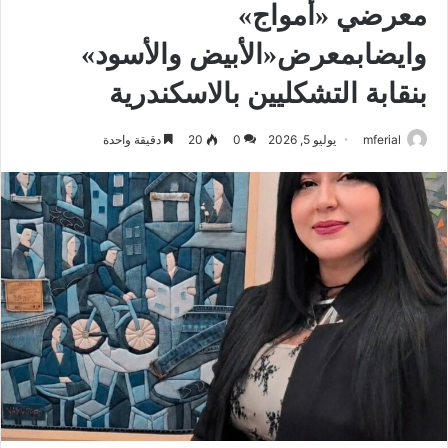
معرضي «أمواج»
وايضابمعرض«الأبيض والأسود»
بنقابة التشكليين بالاسكندرية
mferial
يوليو 5, 2026
0
20
دقيقة واحدة