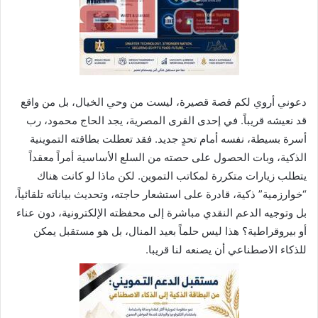
دعوني أروي لكم قصة قصيرة، ليست من وحي الخيال، بل من واقع
قد نعيشه قريباً. في إحدى القرى المصرية، يجد الحاج محمود، رب
أسرة بسيطة، نفسه أمام تحدٍ جديد. فقد تعطلت بطاقته التموينية
الذكية، وبات الحصول على حصته من السلع الأساسية أمراً معقداً
يتطلب زيارات متكررة لمكاتب التموين. لكن ماذا لو كانت هناك
“خوارزمية” ذكية، قادرة على استشعار حاجته، وتحديث بياناته تلقائياً،
بل وتوجيه الدعم النقدي مباشرة إلى محفظته الإلكترونية، دون عناء
أو بيروقراطية؟ هذا ليس حلماً بعيد المنال، بل هو مستقبل يمكن
للذكاء الاصطناعي أن يصنعه لنا قريبا.