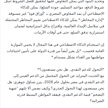
وتحديد البنود التي يمكن التفاوض عليها لتحقيق أفضل الشروط (مثل
شروط الدفع، مواعيد التسليم، جودة السلع)، يمكن للذكاء
الاصطناعي أن يمد المفاوض المصري بـ “أوراق قوة” غير مسبوقة.
*إدارة المخاطر:* يمكن للذكاء الاصطناعي تقييم المخاطر المحتملة
في سلاسل الإمداد العالمية، واقتراح بدائل استراتيجية لضمان
استمرارية تدفق السلع، حتى في أوقات الأزمات.
إن استخدام الذكاء الاصطناعي في هذا المجال لا يحمي الموازنة
العامة فحسب، *بل يعزز أيضاً من قدرة الدولة على تأمين احتياجات
مواطنيها من الغذاء بشكل مستدام.*
*التحول للدعم النقدي.. هل نحن مستعدون؟*
مع الحديث المتزايد عن التحول المحتمل من الدعم العيني إلى
الدعم النقدي في مصر بحلول عام 2026، يبرز تساؤل جوهري: هل
نحن مستعدون لهذا التحول الجذري؟ وكيف نضمن ألا تلتهم “شهية
التضخم” قيمة الدعم النقدي، فيفقد المواطن البسيط قدرته
الشرائية؟