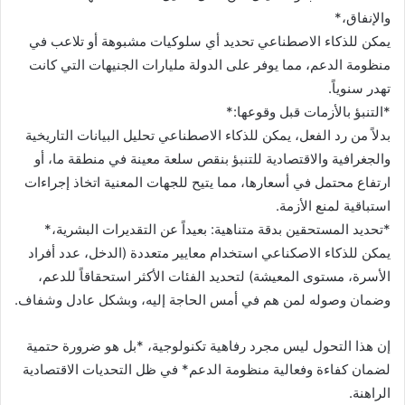
والإنفاق،*
يمكن للذكاء الاصطناعي تحديد أي سلوكيات مشبوهة أو تلاعب في
منظومة الدعم، مما يوفر على الدولة مليارات الجنيهات التي كانت
تهدر سنوياً.
*التنبؤ بالأزمات قبل وقوعها:*
بدلاً من رد الفعل، يمكن للذكاء الاصطناعي تحليل البيانات التاريخية
والجغرافية والاقتصادية للتنبؤ بنقص سلعة معينة في منطقة ما، أو
ارتفاع محتمل في أسعارها، مما يتيح للجهات المعنية اتخاذ إجراءات
استباقية لمنع الأزمة.
*تحديد المستحقين بدقة متناهية: بعيداً عن التقديرات البشرية،*
يمكن للذكاء الاصكناعي استخدام معايير متعددة (الدخل، عدد أفراد
الأسرة، مستوى المعيشة) لتحديد الفئات الأكثر استحقاقاً للدعم،
وضمان وصوله لمن هم في أمس الحاجة إليه، وبشكل عادل وشفاف.
إن هذا التحول ليس مجرد رفاهية تكنولوجية، *بل هو ضرورة حتمية
لضمان كفاءة وفعالية منظومة الدعم* في ظل التحديات الاقتصادية
الراهنة.