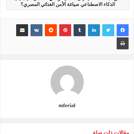
الذكاء الاصطناعي صياغة الأمن الغذائي المصري؟
لينكدإن
‏Tumblr
بينتيريست
‏Reddit
‏VKontakte
مشاركة عبر البريد
طباعة
mferial
مقالات ذات صلة