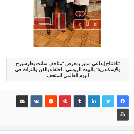
افتتاح إبداعي مميز بمعرض "متاحف سانت بطرسبرج
والإسكندرية" بالبيت الروسي.. احتفاء بالفن والتراث في
اليوم العالمي للمتحف
لينكدإن
‏Tumblr
بينتيريست
‏Reddit
‏VKontakte
مشاركة عبر البريد
طباعة