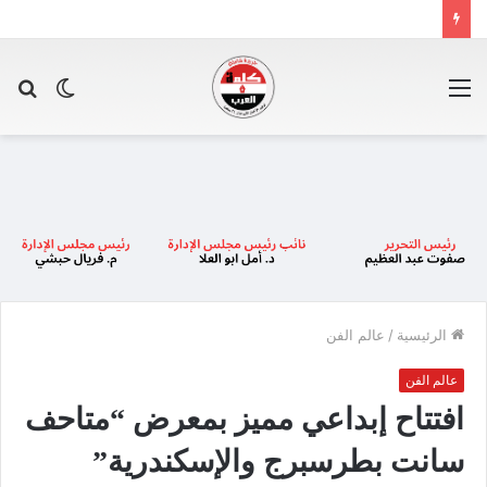
القائمة
الوضع
بح
المظلم
عن
الرئيسية
/
عالم الفن
عالم الفن
افتتاح إبداعي مميز بمعرض “متاحف
سانت بطرسبرج والإسكندرية”