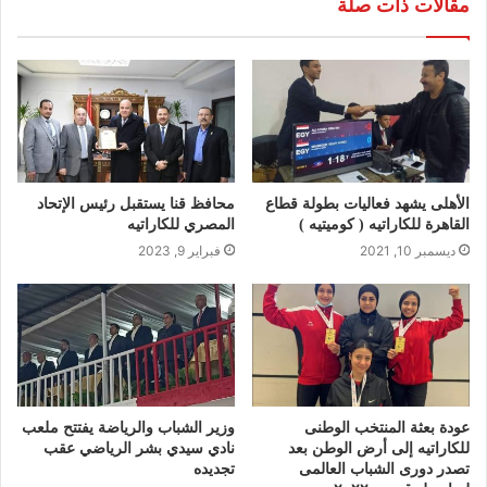
مقالات ذات صلة
الأهلى يشهد فعاليات بطولة قطاع
محافظ قنا يستقبل رئيس الإتحاد
القاهرة للكاراتيه ( كوميتيه )
المصري للكاراتيه
ديسمبر 10, 2021
فبراير 9, 2023
عودة بعثة المنتخب الوطنى
وزير الشباب والرياضة يفتتح ملعب
للكاراتيه إلى أرض الوطن بعد
نادي سيدي بشر الرياضي عقب
تصدر دورى الشباب العالمى
تجديده