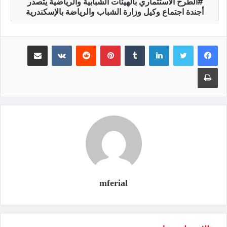
الطرح الاستثماري بالهيئات الشبابية والرياضية يتصدر
أجندة اجتماع وكيل وزارة الشباب والرياضة بالإسكندرية
لينكدإن
‏Tumblr
بينتيريست
‏Reddit
‏VKontakte
مشاركة عبر البريد
طباعة
mferial