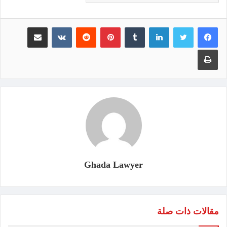
لينكدإن
‏Tumblr
بينتيريست
‏Reddit
‏VKontakte
مشاركة عبر البريد
طباعة
Ghada Lawyer
مقالات ذات صلة