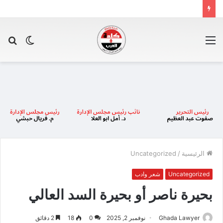
القائمة
الوضع
بح
المظلم
عن
الرئيسية
/
Uncategorized
Uncategorized
شعر وادب
بحيرة ناصر أو بحيرة السد العالي
Ghada Lawyer
نوفمبر 2, 2025
0
18
2 دقائق