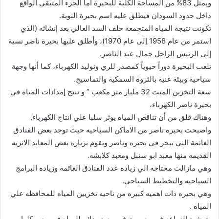
ويمثل 83% من المساحة الكلية للبحيرة أما الجزء المتبقي الواقع
داخل حدود السودان فيطلق عليه اسم بحيرة النوبة.
تكونت نتيجة المياه المتجمعة خلف السد العالي بعد إنشائه (الذي
استمر من عام 1958 إلى عام 1970)، وأطلق عليها بحيرة ناصر نسبة
إلى الرئيس الراحل جمال عبد الناصر.
تلعب البحيرة دوراً حيوياً كمصدر للري وتوليد الكهرباء، كما أنها وجهة
سياحية وبيئة غنية بالثروة السمكية والتماسيح.
سعة التخزين الميت 32 مليار متر مكعب ” و تنتج إمدادات المياه في
بحيرة ناصر الكهرباء،
وهناك قلق من أن تناقص المياه يوثر سلبا علي انتاج الكهرباء.
واصبحت بحيره ناصر من الاماكن السياحيه حيث توجد بعض الفنادق
العائمة التي تبحر في بحيره وناصر وتقوم بزياره بعض المعابد الاثريه
القديمه منها معبد ابو سنبل ومعبد كلابشه.
وهي مازالت محتاجه الي زياده عدد الفنادق العائمة وزياده البرامج
السياحيه والتخطيط السياحي.
وهي بحيره ذات اهميه كبيره من ناحيه تخزيين المياه للمحافظه علي
المياه .
وترشيد الزراعه في مصر وتوفير مصدر دائم للمياه في مصر كلها.