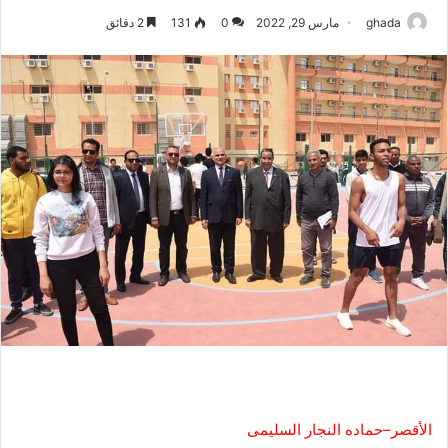
ghada
مارس 29, 2022
0
131
2 دقائق
الأقصر–حماده النجار السليمى