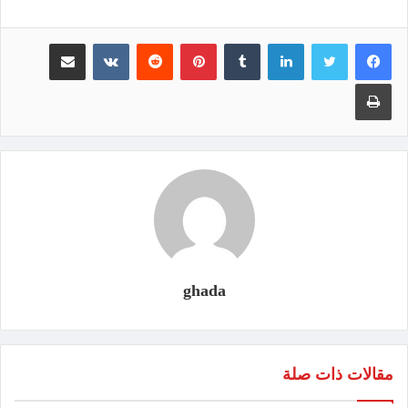
لينكدإن
‏Tumblr
بينتيريست
‏Reddit
‏VKontakte
مشاركة عبر البريد
طباعة
ghada
مقالات ذات صلة