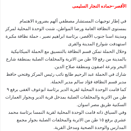
الأقصر–حماده النجار السليمى
في إطار توجيهات المستشار مصطفي ألهم بضرورة الاهتمام
بمستوى النظافة العامة ورضا المواطن، شنت الوحدة المحلية لمركز
ومدينة اسنا جنوب الأقصر، برئاسة ابراهيم نصير ، حملة نظافة مكبرة
استهدفت شوارع المدينة والقرى
وخلال الحملة تمكن قسم النظافة بالتنسيق مع الحملة الميكانيكية
بالمدينة من رفع 19 طن من الاتربة والمخلفات الصلبة بمنطقة شارع
البحر وترعة اصفون ومنطقة صلاح الدين.
شارك في الحملة عبد الرحيم طايع نائب رئيس المركز وفتحي حافظ
مدير قسم النظافة فؤاد سالم مدير الحملة.
كما قامت الوحدة المحلية لقرية الدير برئاسة ابوعوف الغفى برفع ٩
طن من الاتربة والمخلفات الصلبة بمدخل قرية الدير وبجوار العمارات
السكنية طريق مصر اسوان.
وفي السياق ذاته قامت الوحدة المحلية لقرية النمسا برئاسة محمد
عشري برفع ١٥ طن من الاتربة والمخلفات الصلبة بجوار مجمع
المدارس والوحدة الصحية ومدخل القرية.