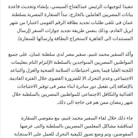
تنفيذا لتوجيهات الرئيس عبدالفتاح السيسي، بإنشاء وتحديث قاعدة
بيانات المصريين العاملين بالخارج، تبدأ السفارة المصرية بسلطنة
عمان فى تلقى طلبات تجديد بطاقة الرقم القومى اعتبارا من شهر
ابريل القادم، وذلك بنفس طريقة تجديد جوازات السفر (إرسال
المستندات الى القاهرة لاستخراج البطاقة وارسالها للسفارة).
وأكد السفير محمد غنيم، سفير مصر لدى سلطنة عمان، على جميع
المواطنين المصريين المتواجدين بالسلطنة الإلتزام التام بتعليمات
اللجنة العليا فيما يخص احتياطات السلامة الصحية والعزل والتباعد
الاجتماعى وعدم التحرك الا للضرورة القصوى خلال الفترة القادمة.
بالإضافة إلى تفعيل دور مبادرة ابناء مصر فى توفير الاحتياجات
الغذائية والتكافل الاجتماعى للمواطنين المصريين بالسلطنة خلال
شهر رمضان ممن هم فى حاجة الى ذلك.
جاء ذلك خلال لقاء السفير محمد غنيم، مع مفوضي السفارة
لمناقشة مشاكل المعلمين المصريين بالسلطنة والتى عرضها
المفوضين، وتم وضع تصور لكيفية التحرك للعمل على الاستجابة