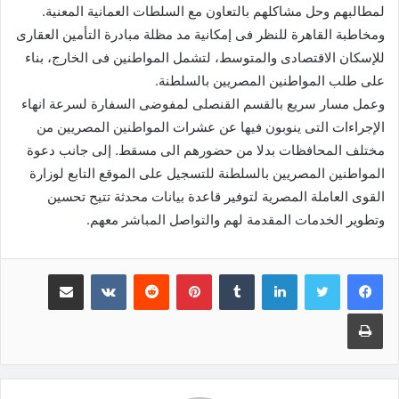
لمطالبهم وحل مشاكلهم بالتعاون مع السلطات العمانية المعنية.
ومخاطبة القاهرة للنظر فى إمكانية مد مظلة مبادرة التأمين العقارى
للإسكان الاقتصادى والمتوسط، لتشمل المواطنين فى الخارج، بناء
على طلب المواطنين المصريين بالسلطنة.
وعمل مسار سريع بالقسم القنصلى لمفوضى السفارة لسرعة انهاء
الإجراءات التى ينوبون فيها عن عشرات المواطنين المصريين من
مختلف المحافظات بدلا من حضورهم الى مسقط. إلى جانب دعوة
المواطنين المصريين بالسلطنة للتسجيل على الموقع التابع لوزارة
القوى العاملة المصرية لتوفير قاعدة بيانات محدثة تتيح تحسين
وتطوير الخدمات المقدمة لهم والتواصل المباشر معهم.
لينكدإن
‏Tumblr
بينتيريست
‏Reddit
‏VKontakte
مشاركة عبر البريد
طباعة