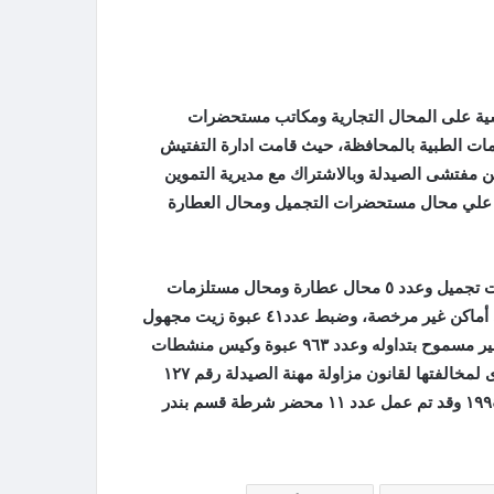
شية على المحال التجارية ومكاتب مستحضرات
مات الطبية بالمحافظة، حيث قامت ادارة التفتيش
من مفتشى الصيدلة وبالاشتراك مع مديرية التموين
مرور علي محال مستحضرات التجميل ومحال العطارة
وأسفرت الحملة عن ضبط مخالفات في عدد ٤ محال مستحضرات تجميل وعدد ٥ محال عطارة ومحال مستلزمات
طبية ، كما تم ضبط عدد ١٨١١عبوة دواء غير مسموح بتداولها فى أماكن غير مرخصة، وضبط عدد٤١ عبوة زيت مجهول
المصدر وغير مسموح بتداوله وعدد ٥٦١ عبوة مجهولة المصدر وغير مسموح بتداوله وعدد ٩٦٣ عبوة وكيس منشطات
جنسية مجهولة المصدر وغير مسموح بتداولها فى السوق المصرى لمخالفتها لقانون مزاولة مهنة الصيدلة رقم ١٢٧
لسنة ١٩٥٥ والمادة رقم ٣ من قرار وزير التموين رقم ١١٣ لسنة ١٩٩٤ وقد تم عمل عدد ١١ محضر شرطة قسم بندر