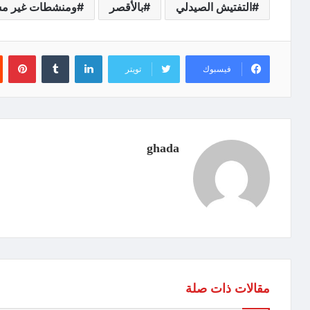
التفتيش الصيدلي
بالأقصر
ومنشطات غير مسم
لينكدإن
‏Tumblr
بينتيريست
فيسبوك
تويتر
ghada
مقالات ذات صلة