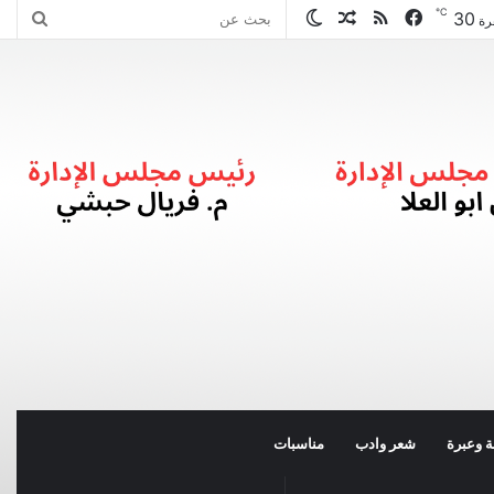
℃
30
فيسبوك
ملخص
مقال
الوضع
بحث
رة
الموقع
عشوائي
المظلم
عن
RSS
 وعبرة
شعر وادب
مناسبات