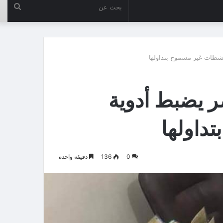
بحث
عن
نشطات غير مسموح بتداولها
ر يضبط أدوية
داولها
0
136
دقيقة واحدة