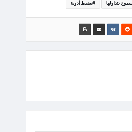
وح بتداولها
يضبط أدوية
‏Reddit
‏VKontakte
مشاركة عبر البريد
طباعة