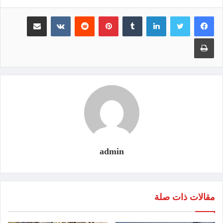
لينكدإن
‏Tumblr
بينتيريست
‏Reddit
‏VKontakte
مشاركة عبر البريد
طباعة
admin
مقالات ذات صلة