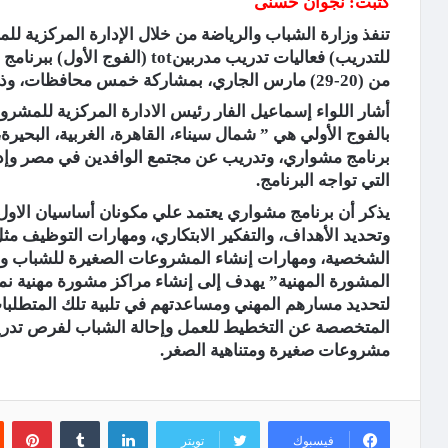
كتبت: نجوان حسنى
تنفذ وزارة الشباب والرياضة من خلال الإدارة المركزية لل
للتدريب) فعاليات تدريب مدربينtot
من (20-29) مارس الجاري، بمشاركة خمس محافظات، وذلك بالمدينة الشبابية بمحافظة بورسعيد.
أشار اللواء إسماعيل الفار رئيس الادارة المركزية للمش
بالفوج الأولي هي ” شمال سيناء، القاهرة، الغربية، البحير
برنامج مشواري، وتدريب عن مجتمع الوافدين في مصر وإد
التي تواجه البرنامج.
يذكر أن برنامج مشواري يعتمد علي مكونان أساسيان الاول
وتحديد الأهداف، والتفكير الابتكاري، ومهارات التوظيف مثل 
الشخصية، ومهارات إنشاء المشروعات الصغيرة للشباب ومها
المشورة المهنية” يهدف إلى إنشاء مراكز مشورة مهنية ن
لتحديد مسارهم المهني ومساعدتهم في تلبية تلك المتطلبا
المتخصصة عن التخطيط للعمل وإحالة الشباب لفرص تدر
مشروعات صغيرة ومتناهية الصغر.
لينكدإن
‏Tumblr
بينتيريست
فيسبوك
تويتر