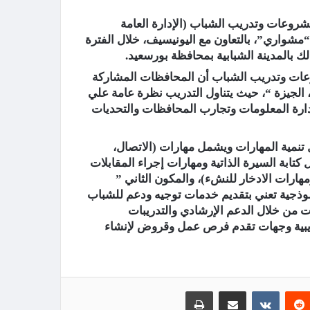
مشروعات وتدريب الشباب (الإدارة العامة
 (الفوج الأول) ببرنامج “مشواري”، بالتعاون مع اليونيسيف، خلال الفترة
روعات وتدريب الشباب أن المحافظات المشاركة
ة، الجيزة “، حيث يتناول التدريب نظرة عامة علي
ارة المعلومات وتجارب المحافظات والتحديات
 تنمية المهارات ويشمل مهارات (الاتصال،
كتابة السيرة الذاتية ومهارات إجراء المقابلات
رات الادخار للنشء)، والمكون الثاني ”
موذجية تعني بتقديم خدمات توجيه ودعم للشباب
ت من خلال الدعم الإرشادي والتدريبات
يبية وجهات تقدم فرص عمل وقروض لإنشاء
‏Reddit
‏VKontakte
مشاركة عبر البريد
طباعة