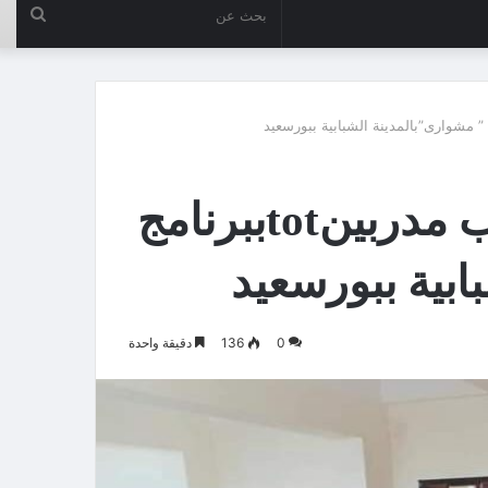
بحث
عن
وزارة الشباب تنفذ تدريب مدربينtotببرنامج
ابية ببورسعيد
0
136
دقيقة واحدة