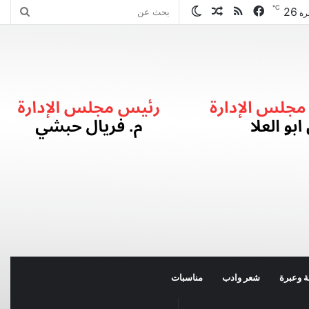
℃
26
فيسبوك
ملخص
مقال
الوضع
بحث
رة
الموقع
عشوائي
المظلم
عن
RSS
 وعبرة
شعر وادب
مناسبات