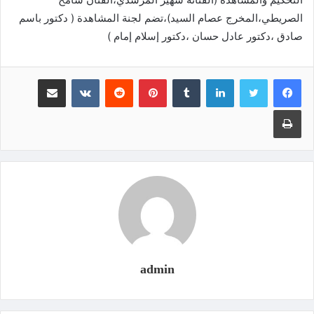
الصريطي،المخرج عصام السيد)،تضم لجنة المشاهدة ( دكتور باسم
صادق ،دكتور عادل حسان ،دكتور إسلام إمام )
لينكدإن
‏Tumblr
بينتيريست
‏Reddit
‏VKontakte
مشاركة عبر البريد
طباعة
admin