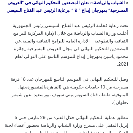
«
الشباب والرياضة»: تعلن المصعدين للتحكيم النهائي في “العروض
المسرحية” بمهرجان إبداع ” 9 ” .برعاية الرئيس عبد الفتاح السيسي
تحت رعاية فخامة الرئيس عبد الفتاح السيسي_رئيس الجمهورية
أعلنت وزارة الشباب والرياضة من خلال الإدارة المركزية للبرامج
الثقافية والتطوعية – الإدارة العامة للبرامج الثقافية والفنية،عن
المصعدين للتحكيم النهائي في مجال العروض المسرحية _جائزة
محمود ياسين بمهرجان إبداع للموسم التاسع علي التوالي لعام
2021.
وصل للتحكيم النهائي في الموسم التاسع للمهرجان عدد 16 فرقة
مسرحية من 10 جامعات حكومية هي (القاهرة،المنصورة،بنها،
المنوفية، طنطا، قناة السويس،بني سويف ،بورسعيد ،عين شمس
،حلوان ).
تنطلق عملية التحكيم النهائي خلال الفترة من 29 مارس حتي 5
إبريل المقبل على مسرح وزارة الشباب والرياضة بحضور أعضاء لجنة
التحكيم والمشاهدة (الفنانة سهير المرشدي،الفنان سامح