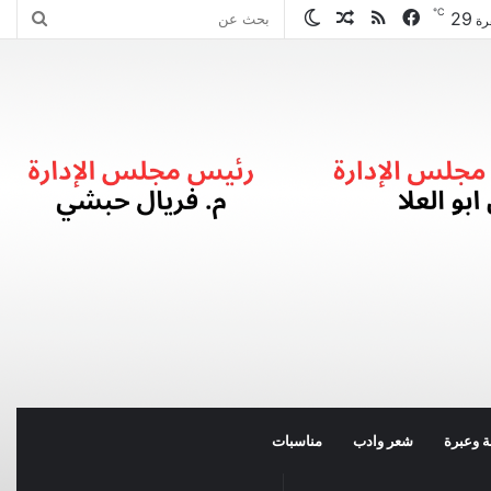
℃
29
فيسبوك
ملخص
مقال
الوضع
بحث
رة
الموقع
عشوائي
المظلم
عن
RSS
 وعبرة
شعر وادب
مناسبات