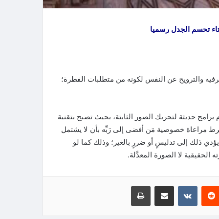
لترفيه والترويح عن النفس لكونه من متطلبات الفطرة؛
م برامج حديثة لتحريك الصور الثابتة، بحيث تصبح بتقنية
ٌ بشرط مراعاة خصوصية مَن أفضى إلى رَبِّه بأن لا يشتمل
ي ذلك إلى تدليسٍ أو ضررٍ بالغير؛ وذلك كما لو
لحقيقية لا الصورة المعدَّلة.
‏Reddit
‏VKontakte
مشاركة عبر البريد
طباعة