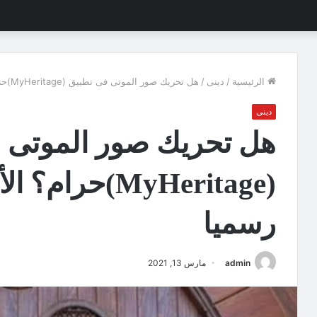
الرئيسية
/
دينى
/
هل تحريك صور الموتى فى تطبيق (MyHeritage)حرام؟ الأفتاء تحسم الجدل رسميا
دينى
هل تحريك صور الموتى 
(MyHeritage)حر
رسميا
admin
مارس 13, 2021