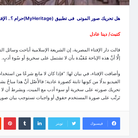
هل تحريك صور الموتى فى تطبيق (MyHeritage)حرام ؟.. الإفتاء تحسم الجدل رسميا
كتبت/ دينا عادل
قالت دار الإفتاء المصرية، إن الشريعة الإسلامية أباحت وسائل ا
إلَّا أنَّ هذه الإباحة مُقَيَّدة بأن لا تشتمل على سخريةٍ أو سُوءِ أدبٍ.
وأضافت الإفتاء، في بيان لها: “فإذا كان لا مانع شرعًا من استخدا
الفيديو بدلًا من كونها ثابتة كصورة عادية؛ فالأَصْل أنَّ هذا مباح
تحريك صورته على سخرية أو سوء أدب مع الميت، وبشرط أن لا يؤد
تَرتَّب على صورة المستخدم حقوق أو واجبات تستوجب بيان صورته ا
لينكدإن
‏Tumblr
بينتيريست
فيسبوك
تويتر