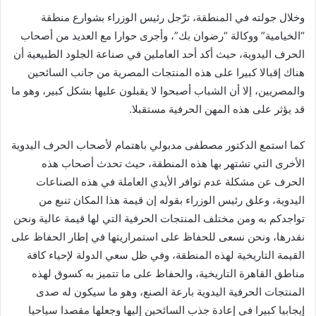
وخلال جولته في المنطقة، ترّجل رئيس الوزراء بشوارع منطقة
“الخيامية” ووكالة “رضوان بك”، وأجرى حوارا مع العديد من أصحاب
الحرف اليدوية، حيث أكد أحد العاملين في صناعة الجلود الطبيعية أن
هناك إقبالا كبيرا على هذه المنتجات المصرية من جانب السائحين
والمصريين، إلا أن الشباب أصبحوا لا يقبلون عليها بشكل كبير، وهو ما
قد يؤثر على هذه المهن الحرفية مستقبلا.
كما استمع الدكتور مصطفى مدبولي باهتمام لأصحاب الحرف اليدوية
الأخرى التي تشتهر بها هذه المنطقة، حيث تحدث أصحاب هذه
الحرف عن مشكلة عدم توافر الأيدي العاملة في هذه الصناعات
اليدوية، وعلق رئيس الوزراء بقوله إن قيمة هذا المكان تنبع من
تواجدكم به ومن مختلف المنتجات الحرفية التي لها قيمة عالية ونحن
نقدرها، ونحن نسعى للحفاظ على استمراريتها في إطار الحفاظ على
القيمة التاريخية لهذه المنطقة، وفي ظل سعي الدولة لإحياء كافة
مناطق القاهرة التاريخية، والحفاظ على ما تتميز به كسوق لهذه
المنتجات الحرفية اليدوية بارعة الصنع، وهو ما سيكون له صدى
إيجابيا كبيرا في إعادة جذب السائحين إليها وجعلها مقصدا سياحيا