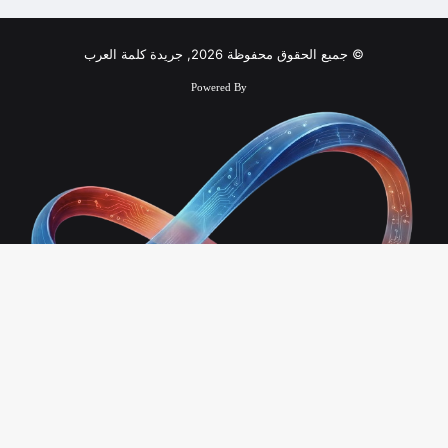
© جميع الحقوق محفوظة 2026, جريدة كلمة العرب
Powered By
زر
الذ
Infinity Technology
إلى
فيسبوك
ملخص
الأع