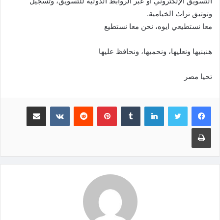
التسويق الإلكتروني أو عبر الروابط الدولية للتسويق، وتسجيل
وتوثيق تراث الخيامية.
معا نستطيعي ايوه، نحن معا نستطيع
هنبنيها ونعليها، ونحميها، ونحافظ عليها
تحيا مصر
لينكدإن
‏Tumblr
بينتيريست
‏Reddit
‏VKontakte
مشاركة عبر البريد
طباعة