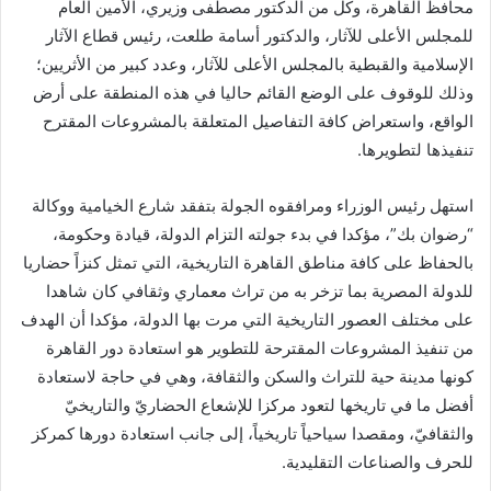
محافظ القاهرة، وكل من الدكتور مصطفى وزيري، الأمين العام
للمجلس الأعلى للآثار، والدكتور أسامة طلعت، رئيس قطاع الآثار
الإسلامية والقبطية بالمجلس الأعلى للآثار، وعدد كبير من الأثريين؛
وذلك للوقوف على الوضع القائم حاليا في هذه المنطقة على أرض
الواقع، واستعراض كافة التفاصيل المتعلقة بالمشروعات المقترح
تنفيذها لتطويرها.
استهل رئيس الوزراء ومرافقوه الجولة بتفقد شارع الخيامية ووكالة
“رضوان بك”، مؤكدا في بدء جولته التزام الدولة، قيادة وحكومة،
بالحفاظ على كافة مناطق القاهرة التاريخية، التي تمثل كنزاً حضاريا
للدولة المصرية بما تزخر به من تراث معماري وثقافي كان شاهدا
على مختلف العصور التاريخية التي مرت بها الدولة، مؤكدا أن الهدف
من تنفيذ المشروعات المقترحة للتطوير هو استعادة دور القاهرة
كونها مدينة حية للتراث والسكن والثقافة، وهي في حاجة لاستعادة
أفضل ما في تاريخها لتعود مركزا للإشعاع الحضاريّ والتاريخيّ
والثقافيّ، ومقصدا سياحياً تاريخياً، إلى جانب استعادة دورها كمركز
للحرف والصناعات التقليدية.