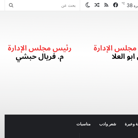
℃
38
فيسبوك
ملخص
مقال
الوضع
بحث
رة
الموقع
عشوائي
المظلم
عن
RSS
 وعبرة
شعر وادب
مناسبات