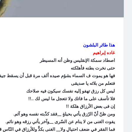
هذا طائر البلشون
غاده إبراهيم
اصطاد سمكة الإنقليس وظن أنه المسيطر
حتى نخرت بطنه فأهلكته
فها هو يموت ف السماء بشؤم صيده ألف مرة قبل أن يسقط جيفة
فتعلم من بلائه يا صديقى
ليس كل رزق تهفو إليه نفسك سيكون فيه صلاحك
فلا تأسف على ما فاتك ولا تتعجل ما ليس لك ..!!
إن فى بعض الأرزاق هلكة !!
ومن ظنّ أنّ الرّزق يأتي بحيلةٍ __فقد كذّبته نفسه وهو آثم.
يفوت الغنى من لا ينام عن السّرى __وآخر يأتي رزقه وهو نائم.
فما الفقر في ضعف احتيالٍ ولا__ الغنى بكدٍّ وللأرزاق في النّاس 