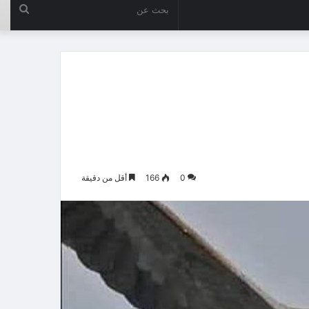
بحث
عن
0
166
أقل من دقيقة