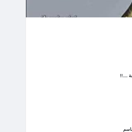
 ….!!
قاسم