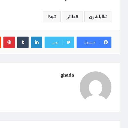
البلشون
طائر
هذا
لينكدإن
‏Tumblr
بينتيريست
فيسبوك
تويتر
ghada