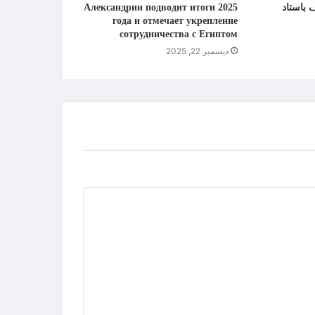
 باستاد
Александрии подводит итоги 2025
года и отмечает укрепление
сотрудничества с Египтом
ديسمبر 22, 2025