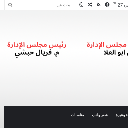
℃
27
فيسبوك
ملخص
مقال
الوضع
بحث
رة
الموقع
عشوائي
المظلم
عن
RSS
 وعبرة
شعر وادب
مناسبات