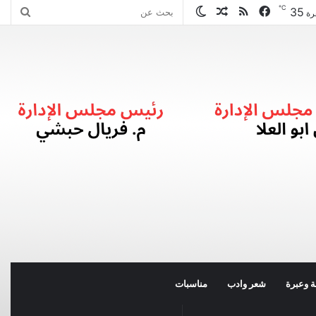
℃
35
فيسبوك
ملخص
مقال
الوضع
بحث
رة
الموقع
عشوائي
المظلم
عن
RSS
 وعبرة
شعر وادب
مناسبات