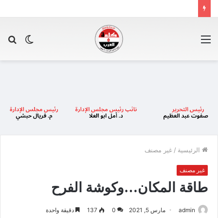
القائمة
الوضع
بح
المظلم
عن
الرئيسية
/
غير مصنف
غير مصنف
طاقة المكان…وكوشة الفرح
admin
مارس 5, 2021
0
137
دقيقة واحدة