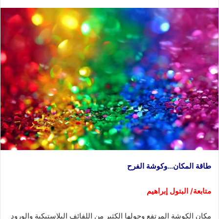
طاقة المكان…وكوشة الفرح
متابعة/ البتول إبراهيم
مكان الكوشة المرتفع وحولها الكثير من اللفائف البلاستيكية والورود