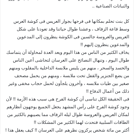
والنباتات الصناعية ..
كل بنت تحلم بمكانها فى فرحها بجوار العريس فى كوشة العرس
وسط قاعة الزفاف ، وعشنا طوال حياتنا وقد تعودنا على شكل
العريس والعروسة جالسين فى الكوشة ينظرون إلى المدعوين
والمدعوين ينظرون إليهم !!
يخاف الكثير من الناس من هذا اليوم ويعد العدة لمحاولة أن يتماسك
طوال اليوم ، وتنهال النصائح على العرسان لتحاشى أعين الناس
والحسد والسحر ، منهم من يلبس ملابسة الداخلية بالمقلوب ومنهم
من يضع الجنزير والقفل تحت ملابسة ، ومنهم من يحمل مصحف
صغير بين طيات ملابسه ، وأخرون يلجأون لحمل حجاب مخفى وغير
ذلك من أعمال الدفاع !!
فى الحقيقة الكل تناسى أن كوشة الفرح هى سبب هذه الأزمة !! لأن
وجود كوشة الفرح على رأس المشهد يجعل الجميع يوجهون أنظارهم
لمكان العريس والعروسة طوال ليله الزفاف مما يصيبهم بالكثير من
الطاقات السلبية فتحدث لهما الكثير من المشكلات !!
أكثر من مائة شخص يركزون نظرهم على العرسان !! كيف يعقل هذا !