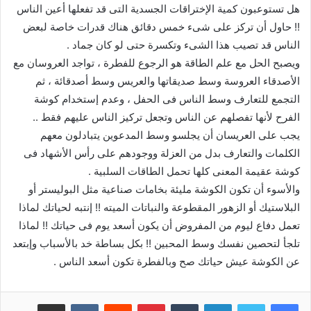
هل تستوعبون كمية الإختراقات الجسدية التى قد تفعلها أعين الناس
!! حاول أن تركز على شىء خمس دقائق هناك قدرات خاصة لبعض
الناس قد تصيب هذا الشىء وتكسرة حتى لو كان جماد .
ويصبح الحل مع علم الطاقة هو الرجوع للفطرة ، تواجد العروسان مع
الأصدقاء العروسة وسط صديقاتها والعريس وسط أصدقائة ، ثم
التجمع للتعارف وسط الناس فى الحفل ، وعدم إستخدام كوشة
الفرح لأنها تفصلهم عن الناس وتجعل تركيز الناس عليهم فقط ..
يجب على العريسان أن يجلسو وسط المدعوين يتبادلون معهم
الكلمات والتعارف بدل من العزلة ووجودهم على رأس الأشهاد فى
كوشة عقيمة المعنى كلها تحمل الطاقات السلبية .
والأسوء أن تكون الكوشة مليئة بخامات صناعية مثل البوليستر أو
البلاستيك أو الزهور المقطوعة والنباتات الميته !! إنتبه لحياتك لماذا
تعمل دفاع ليوم من المفروض أن يكون أسعد يوم فى حياتك !! لماذا
تلجأ لتحصين نفسك وسط المحبين !! بكل بساطة خد بالأسباب وإبتعد
عن الكوشة عيش حياتك صح وبالفطرة تكون أسعد الناس .
لينكدإن
‏Tumblr
بينتيريست
‏Reddit
‏VKontakte
مشاركة عبر البريد