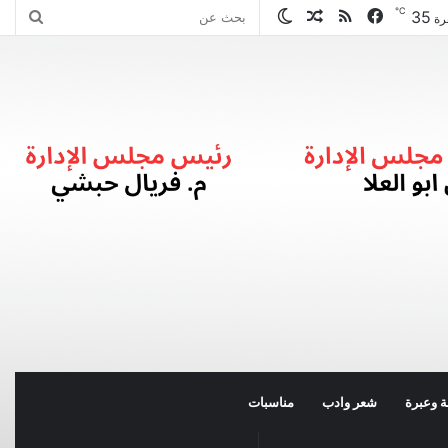
℃
35
فيسبوك
ملخص
مقال
الوضع
بحث
رة
الموقع
عشوائي
المظلم
عن
RSS
 وعبرة
شعر وادب
مناسبات