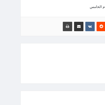
ام الخامس
‏Reddit
‏VKontakte
مشاركة عبر البريد
طباعة