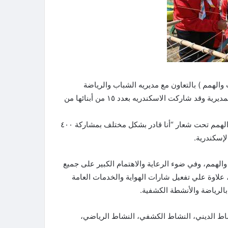
الهمم ) بالتعاون مع مديريه الشباب والرياضة
بالإسكندرية برئاسة الدكتوره صفاء الشريف وكيل الوزارة مدير المديرية وقد شاركت الاسكندريه بعدد ١٥ من أبنائها من
فعاليات المهرجان الكشفي والإرشادي الخامس لذوي القدرات والهمم تحت شعار “أنا قادر بشكل مختلف بمشاركة ٤٠٠
لإسكندرية.
والهمم، وفي ضوء الرعاية والاهتمام الكبير على جميع
علاوة علي تفعيل شارات الهواية والخدمات العامة
بالرياضة والأنشطة الكشفية.
اط الديني، النشاط الكشفي، النشاط الرياضي،