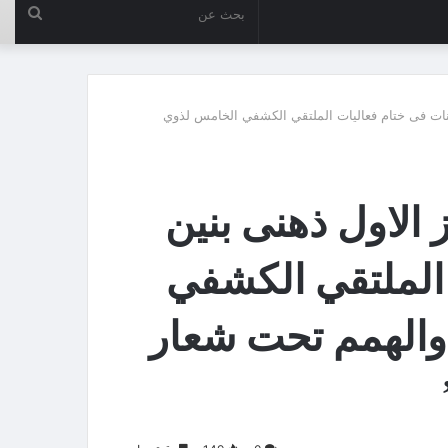
بحث
عن
بنات فى ختام فعاليات الملتقي الكشفي الخامس لذوي
الاول ذهنى بنين
 الملتقي الكشفي
والهمم تحت شعار