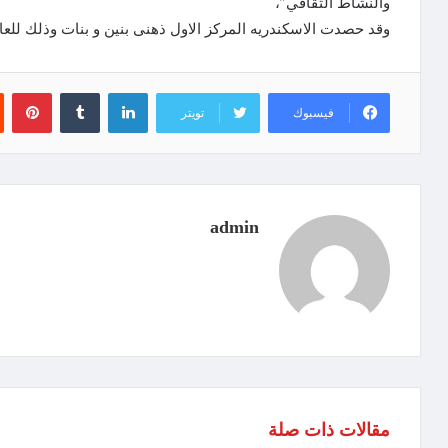
والنشاط الثقافي”،
وقد حصدت الاسكندريه المركز الاول ذهنى بنين و بنات وذلك للع
لينكدإن
‏Tumblr
بينتيريست
فيسبوك
تويتر
admin
مقالات ذات صلة