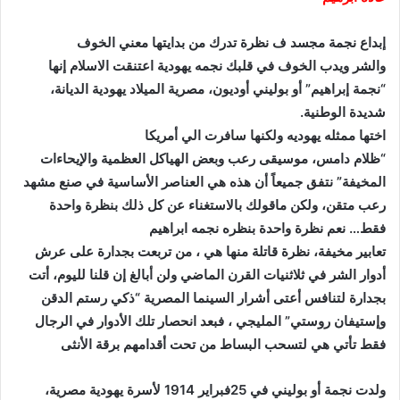
إبداع نجمة مجسد ف نظرة تدرك من بدايتها معني الخوف
والشر ويدب الخوف في قلبك نجمه يهودية اعتنقت الاسلام إنها
“نجمة إبراهيم” أو بوليني أوديون، مصرية الميلاد يهودية الديانة،
شديدة الوطنية.
اختها ممثله يهوديه ولكنها سافرت الي أمريكا
“ظلام دامس، موسيقى رعب وبعض الهياكل العظمية والإيحاءات
المخيفة” نتفق جميعاً أن هذه هي العناصر الأساسية في صنع مشهد
رعب متقن، ولكن ماقولك بالاستغناء عن كل ذلك بنظرة واحدة
فقط… نعم نظرة واحدة بنظره نجمه ابراهيم
تعابير مخيفة، نظرة قاتلة منها هي ، من تربعت بجدارة على عرش
أدوار الشر في ثلاثنيات القرن الماضي ولن أبالغ إن قلنا لليوم، أتت
بجدارة لتنافس أعتى أشرار السينما المصرية “ذكي رستم الدقن
وإستيفان روستي” المليجي ، فبعد انحصار تلك الأدوار في الرجال
فقط تأتي هي لتسحب البساط من تحت أقدامهم برقة الأنثى
ولدت نجمة أو بوليني في 25فبراير 1914 لأسرة يهودية مصرية،