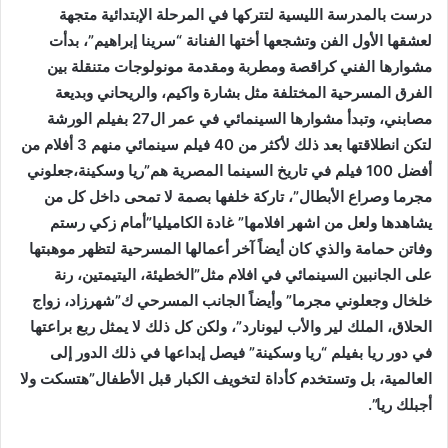
درست بالمدرسة الليسية لتتركها في المرحلة الإبتدائية متجهة
لعشقها الأول الفن وتشجعها أختها الفنانة “سرينا إبراهيم”، بدأت
مشوارها الفني كراقصة ومطربة ومقدمة مونولوجات متنقلة بين
الفرق المسرحية المختلفة مثل بشارة واكيم، والريحاني وبديعة
مصابني، وتبدأ مشوارها السينمائي في عمر ال27 بفيلم الورشة
لتكن انطلاقتها بعد ذلك لأكثر من 40 فيلم سينمائي منهم 3 أفلام من
أفضل 100 فيلم في تاريخ السينما المصرية هم”ريا وسكينة،جعلوني
مجرما وصراع الأبطال”، تاركة خلفها بصمة لا تمحى داخل كل من
يشاهدها ولعل من اشهر افلامها” غادة الكاميليا”أمام زكي رستم
وفاتن حمامة والذي كان أيضاً آخر أعمالها المسرحية لتظهر موهبتها
على الجانبين السينمائي في افلام مثل”الخطيئة، اليتيمتين، رنة
خلخال وجعلوني مجرما” وأيضاً الجانب المسرحي ك”شهرزاد، زواج
الحلاق، الملك لير والأب ليونارد”، ولكن كل ذلك لا يمثل ربع براعتها
في دور ريا بفيلم “ريا وسكينة” فيصل إبداعها في ذلك الدور إلى
العالمية، بل وتستخدم كأداة لتخويف الكبار قبل الأطفال”هتسكت ولا
أجبلك ريا”.