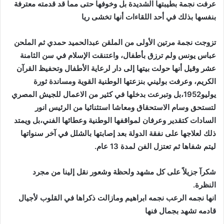
عرفت نجمة بطيبتها الشديدة بل وخوفها حتى مما قد قدمته معترفة
بنفسها بذلك في أحد اللقاءات أنها تخشى ريا
تزوجت نجمة مرتين الأولى من الملقن عبدالحميد حمدي ثم الملحن
عباس يونس ولم ترزق بأطفال، واعتنقت الإسلام في سن الثامنة
عشر وقيل أنها حولت بيتها إلى دار لرعاية الأطفال وتحفيظ القرآن
الكريم، وعرفت بوليني بنزعتها الوطنية القوية ومساندة ثورة
يوليو1952،بل وتبرعت بدخلها في كثير من الاعمال للجيش المصري
لتستحق وسام الاستحقاق ومعاشا استثنائيا من الرئيس انور
السادات كتقدير وعرفان لمواقفها الوطنية وعطائها الفني،بل ويمتد
ذلك لعلاجها على نفقة الدولة بعد إصابتها بالشلل في آخر سنواتها
ليتم شفاها ثم تعتزل الفن لمدة 13 عام.
شكرآ جزيلاً على كل مشهد ولحظة وشعور نقل إلينا من مجرد
النظرة.
انها نجمه الرعب نجمه ابراهيم ومازالت ذكراها في القلوب لأجيال
قادمه تشهد بجمال فنها