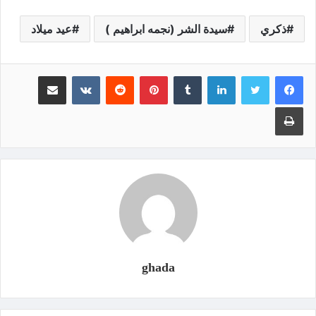
ذكري
سيدة الشر (نجمه ابراهيم )
عيد ميلاد
لينكدإن
‏Tumblr
بينتيريست
‏Reddit
‏VKontakte
مشاركة عبر البريد
طباعة
ghada