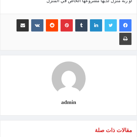
او ربة منزل لديها مشروعها الخاص في المنزل
لينكدإن
‏Tumblr
بينتيريست
‏Reddit
‏VKontakte
مشاركة عبر البريد
طباعة
admin
مقالات ذات صلة