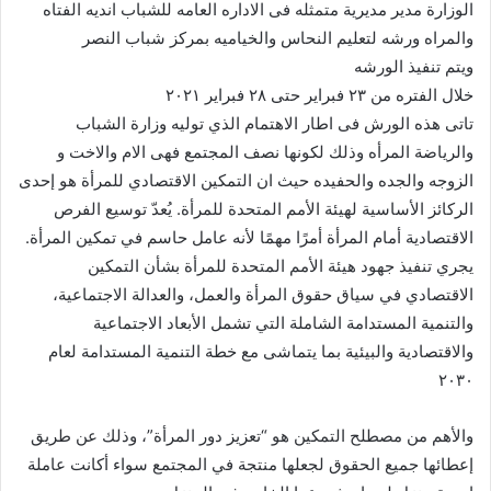
الوزارة مدير مديرية متمثله فى الاداره العامه للشباب انديه الفتاه
والمراه ورشه لتعليم النحاس والخياميه بمركز شباب النصر
ويتم تنفيذ الورشه
خلال الفتره من ٢٣ فبراير حتى ٢٨ فبراير ٢٠٢١
تاتى هذه الورش فى اطار الاهتمام الذي توليه وزارة الشباب
والرياضة المرأه وذلك لكونها نصف المجتمع فهى الام والاخت و
الزوجه والجده والحفيده حيث ان التمكين الاقتصادي للمرأة هو إحدى
الركائز الأساسية لهيئة الأمم المتحدة للمرأة. يُعدّ توسيع الفرص
الاقتصادية أمام المرأة أمرًا مهمًا لأنه عامل حاسم في تمكين المرأة.
يجري تنفيذ جهود هيئة الأمم المتحدة للمرأة بشأن التمكين
الاقتصادي في سياق حقوق المرأة والعمل، والعدالة الاجتماعية،
والتنمية المستدامة الشاملة التي تشمل الأبعاد الاجتماعية
والاقتصادية والبيئية بما يتماشى مع خطة التنمية المستدامة لعام
٢٠٣٠
والأهم من مصطلح التمكين هو “تعزيز دور المرأة”، وذلك عن طريق
إعطائها جميع الحقوق لجعلها منتجة في المجتمع سواء أكانت عاملة