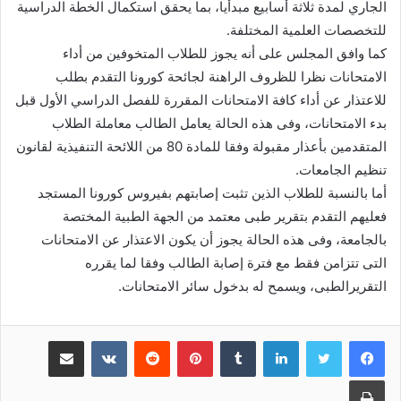
الجاري لمدة ثلاثة أسابيع مبدأيا، بما يحقق استكمال الخطة الدراسية
للتخصصات العلمية المختلفة.
كما وافق المجلس على أنه يجوز للطلاب المتخوفين من أداء
الامتحانات نظرا للظروف الراهنة لجائحة كورونا التقدم بطلب
للاعتذار عن أداء كافة الامتحانات المقررة للفصل الدراسي الأول قبل
بدء الامتحانات، وفى هذه الحالة يعامل الطالب معاملة الطلاب
المتقدمين بأعذار مقبولة وفقا للمادة 80 من اللائحة التنفيذية لقانون
تنظيم الجامعات.
أما بالنسبة للطلاب الذين تثبت إصابتهم بفيروس كورونا المستجد
فعليهم التقدم بتقرير طبى معتمد من الجهة الطبية المختصة
بالجامعة، وفى هذه الحالة يجوز أن يكون الاعتذار عن الامتحانات
التى تتزامن فقط مع فترة إصابة الطالب وفقا لما يقرره
التقريرالطبى، ويسمح له بدخول سائر الامتحانات.
لينكدإن
‏Tumblr
بينتيريست
‏Reddit
‏VKontakte
مشاركة عبر البريد
طباعة