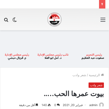
القائمة
الوضع
بح
المظلم
عن
الرئيسية
/
شعر وادب
شعر وادب
بيوت عمرها الحب…..
admin
فبراير 20, 2021
0
140
أقل من دقيقة