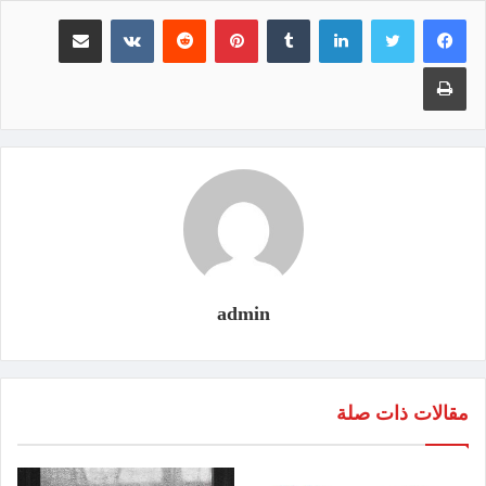
لينكدإن
‏Tumblr
بينتيريست
‏Reddit
‏VKontakte
مشاركة عبر البريد
طباعة
admin
مقالات ذات صلة