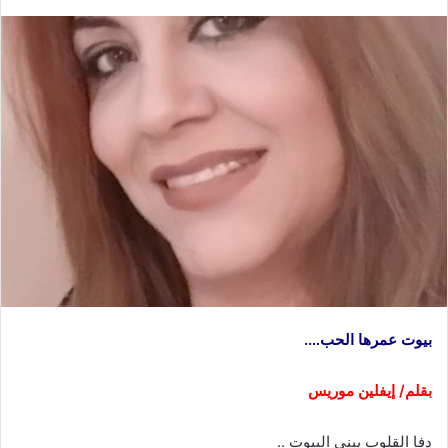
بيوت عمرها الحب….
بقلم/ إيفلين موريس
دفا القلوب يبني البيوت ..