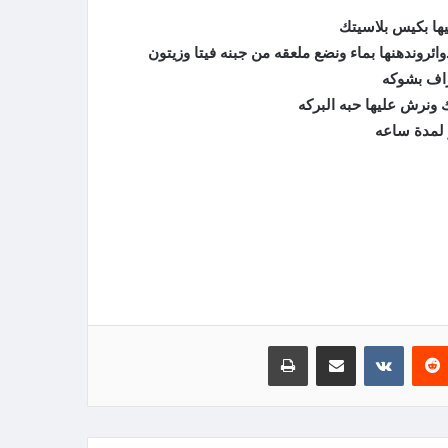
ها بكيس بلاسيتك
ئروندهنها بماء ونضع ملعقه من جبنه فيتا وزيتون
راف بشوكه
 ونرش عليها حبه البركه
لمدة ساعه
‏Reddit
‏VKontakte
مشاركة عبر البريد
طباعة