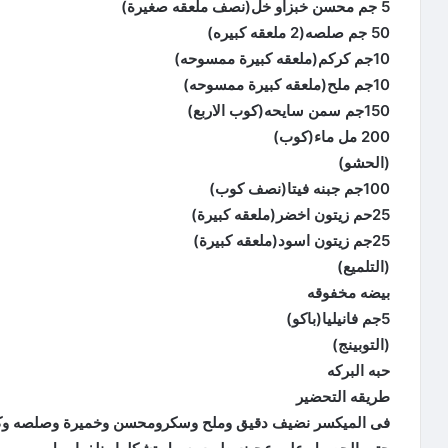
5 جم محسن خبزاو خل(نصف ملعقه صغيرة)
50 جم صلصه(2 ملعقه كبيره)
10جم كركم(ملعقه كبيرة ممسوحه)
10جم ملح(ملعقه كبيرة ممسوحه)
150جم سمن سايحه(كوب الاربع)
200 مل ماء(كوب)
(الحشو)
100جم جبنه فيتا(نصف كوب)
25حم زيتون اخضر(ملعقه كبيرة)
25جم زيتون اسود(ملعقه كبيرة)
(التلميع)
بيضه مخفوقه
5جم فانيليا(باكو)
(التوبينج)
حبه البركه
طريقه التحضير
فى الميكسر نضيف دقيق وملح وسكرومحسن وخميرة وصلصه وكر