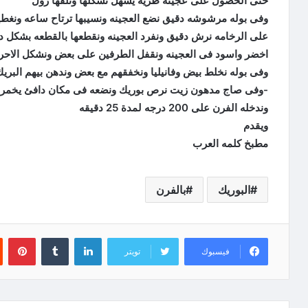
حتى الحصول على عجينه طريه يسهل تشكلها ونلفها رول
وفى بوله مرشوشه دقيق نضع العجينه ونسيبها ترتاح ساعه ونغطي
على الرخامه نرش دقيق ونفرد العجينه ونقطعها بالقطعه بشكل دوا
اخضر واسود فى العجينه ونقفل الطرفين على بعض ونشكل الاح
وفى بوله نخلط بيض وفانيليا ونخفقهم مع بعض وندهن بيهم البريك
-وفى صاج مدهون زيت نرص بوريك ونضعه فى مكان دافئ يخمر 
وندخله الفرن على 200 درجه لمدة 25 دقيقه
ويقدم
مطبخ كلمه العرب
البوريك
بالفرن
لينكدإن
‏Tumblr
بينتيريست
فيسبوك
تويتر