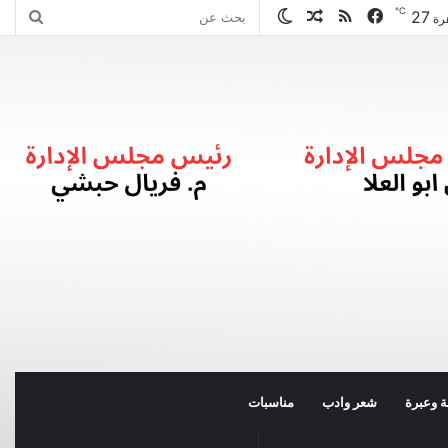
℃
27
فيسبوك
ملخص
مقال
الوضع
بحث
رة
الموقع
عشوائي
المظلم
عن
RSS
 وعبرة
شعر وادب
مناسبات