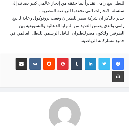
للبطل بيج رامى تقديراً لما حققه من إنجاز عالمي كبير يضاف إلى
سلسلة الإنجازات التي تحققها الرياضة المصرية .
جدير بالذكر ان شركة مصر للطيران وقعت بروتوكول رعاية لـ بيج
رامي والذي يضمن العديد من المزايا الدعائية والتسويقية بين
الطرفين ولتكون مصرللطيران الناقل الرسمي للبطل العالمي في
جميع مشاركاته الرياضية.
لينكدإن
‏Tumblr
بينتيريست
‏Reddit
‏VKontakte
مشاركة عبر البريد
طباعة