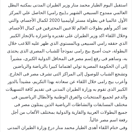
استقبل اليوم الطيار محمد منار وزير الطيران المدنى بمكتبه البطل
العالمي ممدوح السبيعي الشهير بـ(بيج رامي) الحاصل علي المركز
الأول عالميا في بطولة مستر أوليمبيا 2020 لكمال الأجسام، والتي
تعد أكبر وأهم بطولات العالم للاعبين المحترفين في كمال الأجسام.
وخلال اللقاء اكد وزير الطيران على تقديره واعتزازه بالإنجاز الكبير
الذي حققه رامي السبيعى وبالمستوي الذي ظهر عليه اللاعب خلال
البطولة، حيث أصبح بيج رامى نموذجاً للشباب المصرى الذى يحتذى
به، وساهم فى رفع إسم مصر فى المحافل الدولية الكبرى، مشيراً
إلى ان الحكومة المصرية تولي اهتماما كبيرا بالرياضة والرياضين
وتشجع الشباب للوصول إلى المراكز التى تشرف مصر فى الخارج.
وأعرب بيج رامى خلال اللقاء عن سعادته بهذا التكريم، مشيداً بالدور
الكبير الذى تقوم به وزارة الطيران المدنى فى تقديم كافة التسهيلات
والدعم لجميع المنتخبات والفرق الوطنية والأبطال الرياضيين فى
مختلف المسابقات والنشاطات الرياضية الذين يمثلون مصر فى
جميع البطولات العربية والقارية والدولية بمختلف الألعاب من أجل
رفعة اسم مصر عالياً.
وفى ختام اللقاء أهدى الطيار محمد منار درع وزارة الطيران المدنى