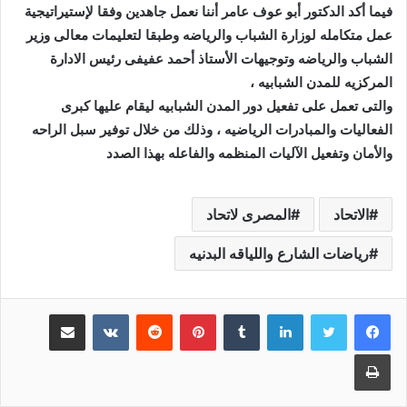
فيما أكد الدكتور أبو عوف عامر أننا نعمل جاهدين وفقا لإستيراتيجية
عمل متكامله لوزارة الشباب والرياضه وطبقا لتعليمات معالى وزير
الشباب والرياضه وتوجيهات الأستاذ أحمد عفيفى رئيس الادارة
المركزيه للمدن الشبابيه ،
والتى تعمل على تفعيل دور المدن الشبابيه ليقام عليها كبرى
الفعاليات والمبادرات الرياضيه ، وذلك من خلال توفير سبل الراحه
والأمان وتفعيل الآليات المنظمه والفاعله بهذا الصدد
الاتحاد
المصرى لاتحاد
رياضات الشارع واللياقه البدنيه
لينكدإن
‏Tumblr
بينتيريست
‏Reddit
‏VKontakte
مشاركة عبر البريد
طباعة