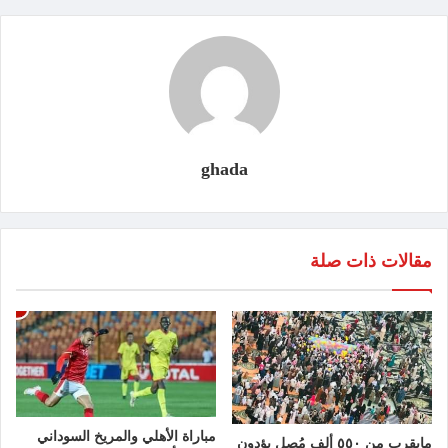
ghada
مقالات ذات صلة
مباراة الأهلي والمريخ السوداني
مايقرب من ٥٥٠ ألف مُصلٍ يؤدون