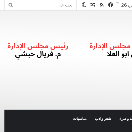
℃
26
فيسبوك
ملخص
مقال
الوضع
بحث
رة
الموقع
عشوائي
المظلم
عن
RSS
 وعبرة
شعر وادب
مناسبات