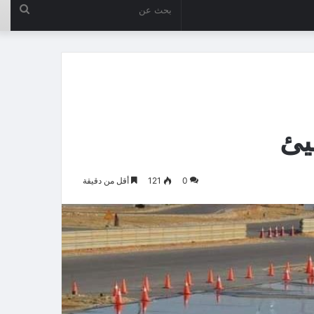
بحث
عن
يئ
0
121
أقل من دقيقة