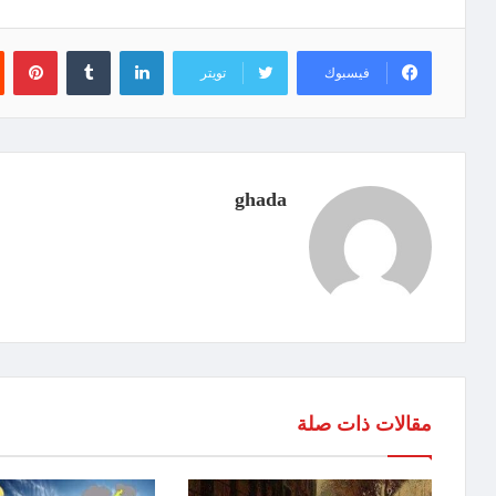
لينكدإن
‏Tumblr
بينتيريست
فيسبوك
تويتر
ghada
مقالات ذات صلة