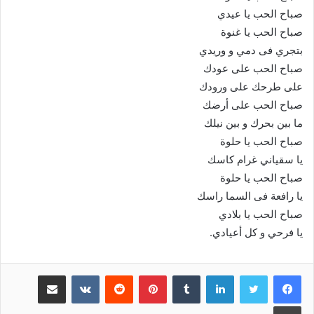
صباح الحب يا عيدي
صباح الحب يا غنوة
بتجري فى دمي و وريدي
صباح الحب على عودك
على طرحك على ورودك
صباح الحب على أرضك
ما بين بحرك و بين نيلك
صباح الحب يا حلوة
يا سقياني غرام كاسك
صباح الحب يا حلوة
يا رافعة فى السما راسك
صباح الحب يا بلادي
يا فرحي و كل أعيادي.
لينكدإن
‏Tumblr
بينتيريست
‏Reddit
‏VKontakte
مشاركة عبر البريد
طباعة