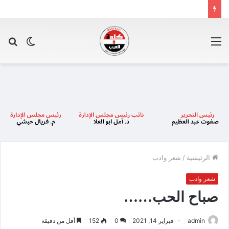
القائمة
الوضع
بح
المظلم
عن
الرئيسية
/
شعر وادب
شعر وادب
صباح الحب……
admin
فبراير 14, 2021
0
152
أقل من دقيقة