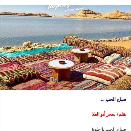
صباح الحب….
بقلم/ سحر أبو العلا
صباح الحب يا حلوة