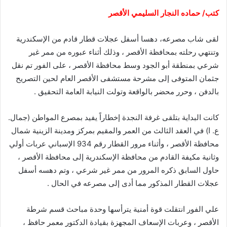
كتب/ حماده النجار السليمي الأقصر
لقى شاب مصرعه، دهسا أسفل عجلات قطار قادم من الإسكندرية
وتنتهي رحلته بمحافظة الأقصر ، وذلك أثناء عبوره من ممر غير
شرعي بمنطقة أبو الجود وسط محافظة الأقصر ، على الفور تم نقل
جثمان المتوفى إلى مشرحة مستشفى الأقصر العام لحين التصريح
بالدفن ، وحرر محضر بالواقعة وتولت النيابة العامة التحقيق .
كانت البداية بتلقى غرفة النجدة إخطاراً يفيد بمصرع المواطن (جمال.
ع. ا) في العقد الثالث من العمر والمقيم بمركز ومدينة الزينية شمال
محافظة الأقصر ، وأثناء مرور القطار رقم 934 الإسباني عربات أولي
وثانية مكيفة القادم من محافظة الإسكندرية إلى محافظة الأقصر ،
حاول السابق ذكره المرور من ممر غير شرعي ، وتم دهسه أسفل
عجلات القطار المذكور مما أدى إلى مصرعه في الحال .
علي الفور انتقلت قوة أمنية يترأسها وحدة مباحث قسم شرطة
الأقصر ، وعربات الإسعاف المجهزة بقيادة الدكتور معمر حافظ ،