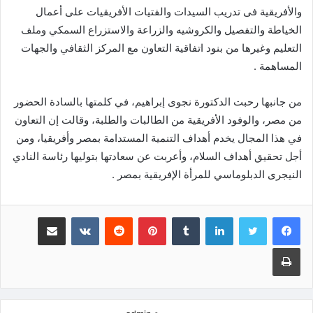
والأفريقية فى تدريب السيدات والفتيات الأفريقيات على أعمال
الخياطة والتفصيل والكروشيه والزراعة والاستزراع السمكي وملف
التعليم وغيرها من بنود اتفاقية التعاون مع المركز الثقافي والجهات
المساهمة .
من جانبها رحبت الدكتورة نجوى إبراهيم، في كلمتها بالسادة الحضور
من مصر، والوفود الأفريقية من الطالبات والطلبة، وقالت إن التعاون
في هذا المجال يخدم أهداف التنمية المستدامة بمصر وأفريقيا، ومن
أجل تحقيق أهداف السلام، وأعربت عن سعادتها بتوليها رئاسة النادي
النيجرى الدبلوماسي للمرأة الإفريقية بمصر .
لينكدإن
‏Tumblr
بينتيريست
‏Reddit
‏VKontakte
مشاركة عبر البريد
طباعة