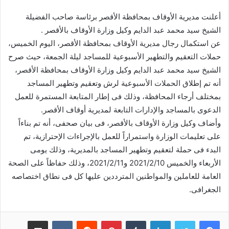
أعلنت مديرية الأوقاف بمحافظة الأقصر برئاسة صاحب الفضيلة
الشيخ سيد محمد عبد الدايم وكيل وزارة الأوقاف بالأقصر .
عن استكمال رجال مديرية الأوقاف بمحافظة الأقصر، اليوم الخميس،
حملات التعقيم والتطهير الأسبوعية للمساجد ليلة الجمعة، حيث صرح
الشيخ سيد محمد عبد الدايم وكيل وزارة الأوقاف بمحافظة الأقصر،
أنه تم إطلاق الحملات الأسبوعية لرش وتعقيم وتطهير المساجد
بمختلف أرجاء المحافظة، وذلك فى إطار المتابعة المستمرة للعمل
الدعوى بالمساجد والإدارات التابعة لمديرية أوقاف الأقصر.
وأضاف وكيل وزارة الأوقاف بالأقصر، فى بيان صحفى، أنه تم بناءاً
على تعليمات الوزارة واستمراراً للعمل بالإجراءات الإحترازية، تم
البدء فى حملة لتعقيم وتطهير المساجد بالمديرية، وذلك يومى
الأربعاء والخميس 2021/2/10 و2021/2/11، وذلك حفاظاً على الصحة
العامة للعاملين والمواطنين المترددين عليها كل فى نطاق اختصاصه
الجغرافى.
لينكدإن
‏Tumblr
بينتيريست
‏Reddit
‏VKontakte
مشاركة عبر البريد